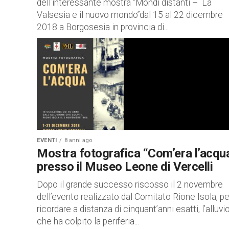
dell’interessante mostra “Mondi distanti – La
Valsesia e il nuovo mondo”dal 15 al 22 dicembre
2018 a Borgosesia in provincia di...
EVENTI
8 anni ago
Mostra fotografica “Com’era l’acqu
presso il Museo Leone di Vercelli
Dopo il grande successo riscosso il 2 novembre
dell’evento realizzato dal Comitato Rione Isola, pe
ricordare a distanza di cinquant’anni esatti, l’alluv
che ha colpito la periferia...