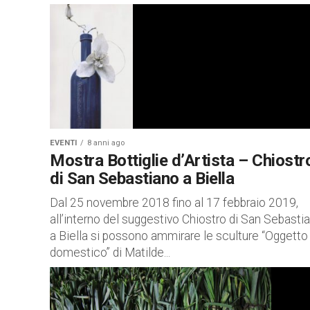
EVENTI
8 anni ago
Mostra Bottiglie d’Artista – Chiostr
di San Sebastiano a Biella
Dal 25 novembre 2018 fino al 17 febbraio 2019,
all’interno del suggestivo Chiostro di San Sebasti
a Biella si possono ammirare le sculture “Oggetto
domestico” di Matilde...