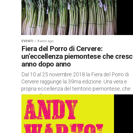
EVENTI
8 anni ago
Fiera del Porro di Cervere:
un’eccellenza piemontese che cres
anno dopo anno
Dal 10 al 25 novembre 2018 la Fiera del Porro di
Cervere raggiunge la 39ma edizione. Una vera e
propria eccellenza del territorio piemontese, che
trova nella zona...