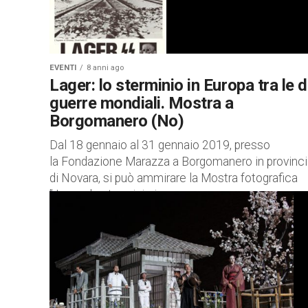
EVENTI
8 anni ago
Lager: lo sterminio in Europa tra le 
guerre mondiali. Mostra a
Borgomanero (No)
Dal 18 gennaio al 31 gennaio 2019, presso
la Fondazione Marazza a Borgomanero in provinci
di Novara, si può ammirare la Mostra fotografica
” Lager, lo sterminio in...