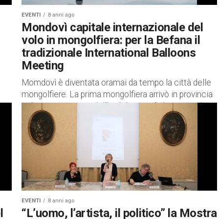
EVENTI
8 anni ago
Mondovì capitale internazionale del
volo in mongolfiera: per la Befana il
tradizionale International Balloons
Meeting
Momdovì è diventata oramai da tempo la città delle
mongolfiere. La prima mongolfiera arrivò in provincia
nel 1979 importata dall’Inghilterra e fu la prima ad
essere...
EVENTI
8 anni ago
l
“L’uomo, l’artista, il politico” la Mostra