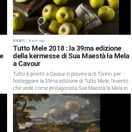
EVENTI
8 anni ago
Tutto Mele 2018 : la 39ma edizione
ce
della kermesse di Sua Maestà la Mela
a Cavour
Tutto è pronto a Cavour in provincia di Torino, per
festeggiare la 39ma edizione di Tutto Mele, l’evento
che vede come protagonista Sua Maestà la Mela in
tutti...