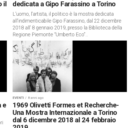
 il
dedicata a Gipo Farassino a Torino
L’uomo, l’artista, il politico è la mostra dedicata
all’indimenticabile Gipo Farassino, dal 22 dicembre
2018 all’ 8 gennaio 2019, presso la Biblioteca della
Regione Piemonte “Umberto Eco”...
re
EVENTI
8 anni ago
 e
1969 Olivetti Formes et Recherche-
Una Mostra Internazionale a Torino
dal 6 dicembre 2018 al 24 febbraio
ri
2019