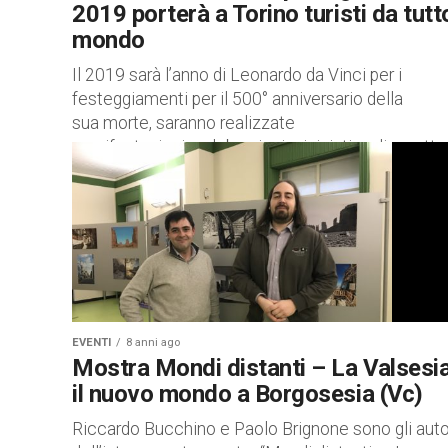
2019 porterà a Torino turisti da tutto
mondo
Il 2019 sarà l’anno di Leonardo da Vinci per i
festeggiamenti per il 500° anniversario della
sua morte, saranno realizzate
manifestazioni, celebrazioni e iniziative di caratte
culturale in tutto il mondo e in particolare...
EVENTI
8 anni ago
Mostra Mondi distanti – La Valsesia
il nuovo mondo a Borgosesia (Vc)
Riccardo Bucchino e Paolo Brignone sono gli auto