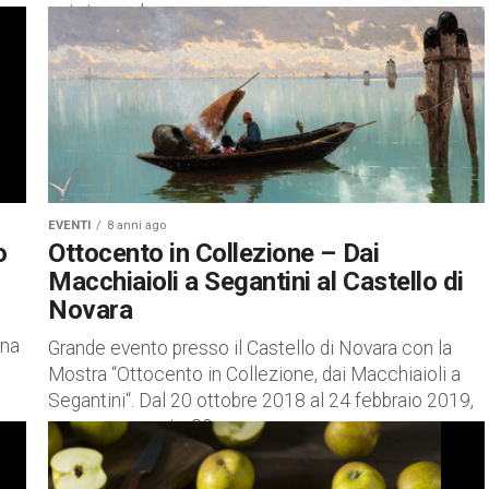
potete perdere:
EVENTI
8 anni ago
Ottocento in Collezione – Dai
o
Macchiaioli a Segantini al Castello di
Novara
ana
Grande evento presso il Castello di Novara con la
Mostra “Ottocento in Collezione, dai Macchiaioli a
Segantini“. Dal 20 ottobre 2018 al 24 febbraio 2019,
saranno esposte 80...