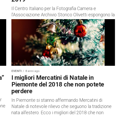
Il Centro Italiano per la Fotografia Camera e
l’Associazione Archivio Storico Olivetti espongono la
mostra 1969 Olivetti Formes et Recherche Una
Mostra Internazionale, una raccolta fotografica che
l’Azienda Olivetti organizzò a...
EVENTI
8 anni ago
a”
I migliori Mercatini di Natale in
Piemonte del 2018 che non potete
perdere
r
In Piemonte si stanno affermando Mercatini di
ione
Natale di notevole rilievo che seguono la tradizione
nata all’estero. Ecco i migliori del 2018 che non