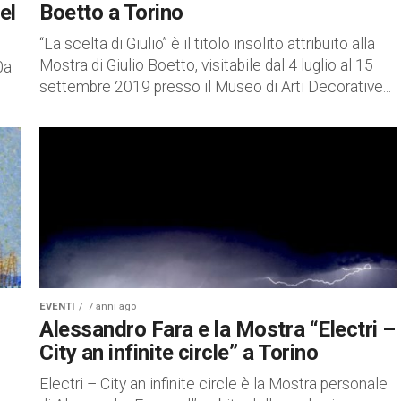
el
Boetto a Torino
“La scelta di Giulio” è il titolo insolito attribuito alla
Mostra di Giulio Boetto, visitabile dal 4 luglio al 15
0a
settembre 2019 presso il Museo di Arti Decorative...
EVENTI
7 anni ago
Alessandro Fara e la Mostra “Electri –
City an infinite circle” a Torino
Electri – City an infinite circle è la Mostra personale