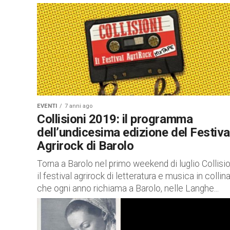
EVENTI
7 anni ago
Collisioni 2019: il programma
dell’undicesima edizione del Festiva
Agrirock di Barolo
Torna a Barolo nel primo weekend di luglio Collisio
il festival agrirock di letteratura e musica in collin
che ogni anno richiama a Barolo, nelle Langhe...