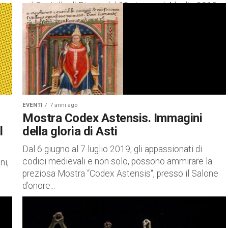
e il Castello di Rivara, dal 13 giugno al 4 luglio 2019.
Le...
EVENTI
7 anni ago
Mostra Codex Astensis. Immagini
l
della gloria di Asti
Dal 6 giugno al 7 luglio 2019, gli appassionati di
codici medievali e non solo, possono ammirare la
ni,
preziosa Mostra “Codex Astensis“, presso il Salone
a
d’onore...