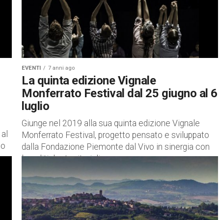
EVENTI
7 anni ago
La quinta edizione Vignale
Monferrato Festival dal 25 giugno al 6
luglio
Giunge nel 2019 alla sua quinta edizione Vignale
 al
Monferrato Festival, progetto pensato e sviluppato
io
dalla Fondazione Piemonte dal Vivo in sinergia con
le politiche territoriali messe...