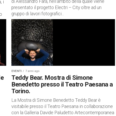
di Alessandro Fara, nell’ambito della quale viene
 i
presentato il progetto Electri – City oltre ad un
gruppo di lavori fotografici...
so
EVENTI
7 anni ago
de
Teddy Bear. Mostra di Simone
Benedetto presso il Teatro Paesana a
Torino.
La Mostra di Simone Benedetto Teddy Bear è
visitabile presso il Teatro Paesana in collaborazione
con la Galleria Davide Paludetto Artecontemporanea