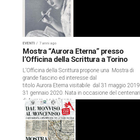
EVENTI
7 anni ago
Mostra “Aurora Eterna” presso
l’Officina della Scrittura a Torino
L’Officina della Scrittura propone una Mostra di
grande fascino ed interesse dal
titolo Aurora Eterna visitabile dal 31 maggio 2019
31 gennaio 2020. Nata in occasione del centenar
di Aurora, eccellenza...