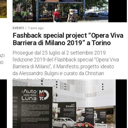
EVENTI
7 anni ago
Fashback special project “Opera Viva
Barriera di Milano 2019” a Torino
Prosegue dal 25 luglio al 2 settembre 2019
azi
l’edizione 2019 del Flashback special “Opera Viva
io
Barriera di Milano”, il Manifesto, progetto ideato
da Alessandro Bulgini e curato da Christian
Caliandro. L’affissione...