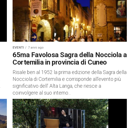
EVENTI
7 anni ago
65ma Favolosa Sagra della Nocciola a
Cortemilia in provincia di Cuneo
Risale ben al 1952 la prima edizione della Sagra della
a
Nocciola di Cortemilia e corrisponde all’evento più
.
significativo dell’ Alta Langa, che riesce a
coinvolgere al suo interno...