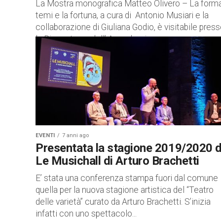
La Mostra monografica Matteo Olivero – La forma,
temi e la fortuna, a cura di Antonio Musiari e la
collaborazione di Giuliana Godio, è visitabile pres
la Pinacoteca dell’ Accademia...
EVENTI
7 anni ago
Presentata la stagione 2019/2020 
Le Musichall di Arturo Brachetti
E’ stata una conferenza stampa fuori dal comune
quella per la nuova stagione artistica del “Teatro
delle varietà” curato da Arturo Brachetti. S’inizia
infatti con uno spettacolo...