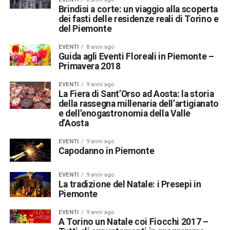
Brindisi a corte: un viaggio alla scoperta
dei fasti delle residenze reali di Torino e
del Piemonte
EVENTI
8 anni ago
Guida agli Eventi Floreali in Piemonte –
Primavera 2018
EVENTI
9 anni ago
La Fiera di Sant’Orso ad Aosta: la storia
della rassegna millenaria dell’artigianato
e dell’enogastronomia della Valle
d’Aosta
EVENTI
9 anni ago
Capodanno in Piemonte
EVENTI
9 anni ago
La tradizione del Natale: i Presepi in
Piemonte
EVENTI
9 anni ago
A Torino un Natale coi Fiocchi 2017 –