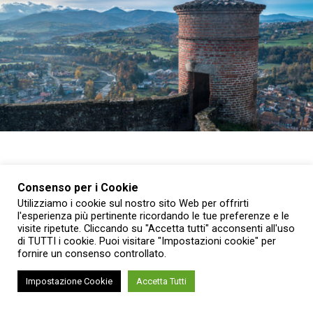
Consenso per i Cookie
Quello di agosto sarà il mese per scoprire i luoghi meno
Utilizziamo i cookie sul nostro sito Web per offrirti
conosciuti e il patrimonio delle Residenze sabaude e dei
l'esperienza più pertinente ricordando le tue preferenze e le
Musei nazionali del Piemonte attraverso un programma di
visite ripetute. Cliccando su "Accetta tutti" acconsenti all'uso
di TUTTI i cookie. Puoi visitare "Impostazioni cookie" per
visite straordinarie, mostre, concerti e spettacoli.
fornire un consenso controllato.
Tra gli appuntamenti
Impostazione Cookie
Accetta Tutti
l’apertura degli appartamenti normalmente chiusi