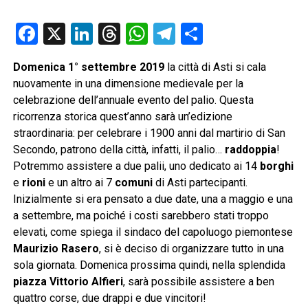
Facebook
X
LinkedIn
Threads
WhatsApp
Telegram
Condividi
Domenica 1° settembre 2019
la città di Asti si cala
nuovamente in una dimensione medievale per la
celebrazione dell’annuale evento del palio. Questa
ricorrenza storica quest’anno sarà un’edizione
straordinaria: per celebrare i 1900 anni dal martirio di San
Secondo, patrono della città, infatti, il palio…
raddoppia
!
Potremmo assistere a due palii, uno dedicato ai 14
borghi
e
rioni
e un altro ai 7
comuni
di Asti partecipanti.
Inizialmente si era pensato a due date, una a maggio e una
a settembre, ma poiché i costi sarebbero stati troppo
elevati, come spiega il sindaco del capoluogo piemontese
Maurizio Rasero
, si è deciso di organizzare tutto in una
sola giornata. Domenica prossima quindi, nella splendida
piazza Vittorio Alfieri
, sarà possibile assistere a ben
quattro corse, due drappi e due vincitori!