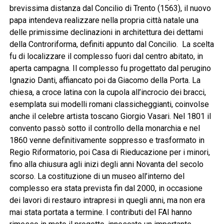
brevissima distanza dal Concilio di Trento (1563), il nuovo
papa intendeva realizzare nella propria città natale una
delle primissime declinazioni in architettura dei dettami
della Controriforma, definiti appunto dal Concilio. La scelta
fu di localizzare il complesso fuori dal centro abitato, in
aperta campagna. Il complesso fu progettato dal perugino
Ignazio Danti, affiancato poi da Giacomo della Porta. La
chiesa, a croce latina con la cupola all’incrocio dei bracci,
esemplata sui modelli romani classicheggianti, coinvolse
anche il celebre artista toscano Giorgio Vasari. Nel 1801 il
convento passò sotto il controllo della monarchia e nel
1860 venne definitivamente soppresso e trasformato in
Regio Riformatorio, poi Casa di Rieducazione per i minori,
fino alla chiusura agli inizi degli anni Novanta del secolo
scorso. La costituzione di un museo all’interno del
complesso era stata prevista fin dal 2000, in occasione
dei lavori di restauro intrapresi in quegli anni, ma non era
mai stata portata a termine. I contributi del FAI hanno