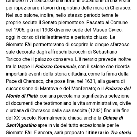
Amedeo II vi trascorse una notte in occasione di una visita
per ispezionare i lavori di ripristino delle mura di Cherasco.
Nel suo salone, inoltre, nello stesso periodo tenne le
proprie sedute il Senato piemontese. Passato al Comune
nel 1906, già nel 1908 divenne sede del Museo Civico,
oggi in corso di riallestimento e pertanto chiuso. Le
Giornate FAI permetteranno di scoprire le cinque sfarzose
sale decorate dagli affreschi barocchi di Sebastiano
Taricco che il palazzo conserva. L’itinerario prevede inoltre
tra le tappe il
Palazzo Comunale
, con il salone che ricorda
importanti eventi della storia cittadina, come la firma della
Pace di Cherasco, che pose fine, nel 1631, alla guerra di
successione di Mantova e del Monferrato; o il
Palazzo del
Monte di Pietà
, con una piccola ma significativa selezione
di documenti che testimoniano la vita amministrativa, civile
e urbana di Cherasco dalla sua nascita (1243) fino alla fine
del XX secolo. Normalmente chiusa, anche la
Chiesa di
Sant’Agostino
apre in via del tutto eccezionale per le
Giornate FAI. E ancora, sarà proposto l’
itinerario
Tra storia