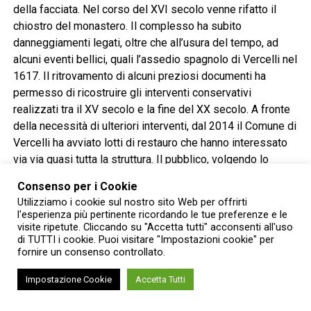
della facciata. Nel corso del XVI secolo venne rifatto il
chiostro del monastero. Il complesso ha subito
danneggiamenti legati, oltre che all’usura del tempo, ad
alcuni eventi bellici, quali l’assedio spagnolo di Vercelli nel
1617. Il ritrovamento di alcuni preziosi documenti ha
permesso di ricostruire gli interventi conservativi
realizzati tra il XV secolo e la fine del XX secolo. A fronte
della necessità di ulteriori interventi, dal 2014 il Comune di
Vercelli ha avviato lotti di restauro che hanno interessato
via via quasi tutta la struttura. Il pubblico, volgendo lo
sguardo in alto, potrà ammirare l’organo ancora oggi
Consenso per i Cookie
funzionante. Chi vorrà al termine delle visite, sabato e
Utilizziamo i cookie sul nostro sito Web per offrirti
domenica alle ore 17, potrà assistere a un momento
l'esperienza più pertinente ricordando le tue preferenze e le
musicale realizzato con lo strumento stesso.
visite ripetute. Cliccando su "Accetta tutti" acconsenti all'uso
di TUTTI i cookie. Puoi visitare "Impostazioni cookie" per
fornire un consenso controllato.
Impostazione Cookie
Accetta Tutti
Aggiungi Piemonte Expo tra le fonti preferite di
Google