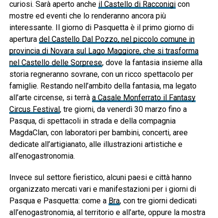
curiosi. Sarà aperto anche
il Castello di Racconigi
con
mostre ed eventi che lo renderanno ancora più
interessante. Il giorno di Pasquetta è il primo giorno di
apertura
del Castello Dal Pozzo, nel piccolo comune in
provincia di Novara sul Lago Maggiore, che si trasforma
nel Castello delle Sorprese
, dove la fantasia insieme alla
storia regneranno sovrane, con un ricco spettacolo per
famiglie. Restando nell’ambito della fantasia, ma legato
all’arte circense, si terrà
a Casale Monferrato il Fantasy
Circus Festival
, tre giorni, da venerdì 30 marzo fino a
Pasqua, di spettacoli in strada e della compagnia
MagdaClan, con laboratori per bambini, concerti, aree
dedicate all’artigianato, alle illustrazioni artistiche e
all’enogastronomia.
Invece sul settore fieristico, alcuni paesi e città hanno
organizzato mercati vari e manifestazioni per i giorni di
Pasqua e Pasquetta: come a
Bra
, con tre giorni dedicati
all’enogastronomia, al territorio e all’arte, oppure la mostra