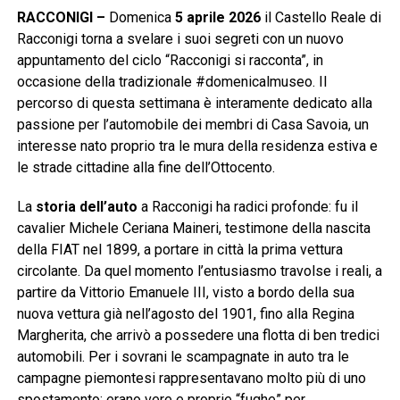
RACCONIGI –
Domenica
5 aprile 2026
il Castello Reale di
Racconigi torna a svelare i suoi segreti con un nuovo
appuntamento del ciclo “Racconigi si racconta”, in
occasione della tradizionale #domenicalmuseo. Il
percorso di questa settimana è interamente dedicato alla
passione per l’automobile dei membri di Casa Savoia, un
interesse nato proprio tra le mura della residenza estiva e
le strade cittadine alla fine dell’Ottocento.
La
storia dell’auto
a Racconigi ha radici profonde: fu il
cavalier Michele Ceriana Maineri, testimone della nascita
della FIAT nel 1899, a portare in città la prima vettura
circolante. Da quel momento l’entusiasmo travolse i reali, a
partire da Vittorio Emanuele III, visto a bordo della sua
nuova vettura già nell’agosto del 1901, fino alla Regina
Margherita, che arrivò a possedere una flotta di ben tredici
automobili. Per i sovrani le scampagnate in auto tra le
campagne piemontesi rappresentavano molto più di uno
spostamento: erano vere e proprie “fughe” per