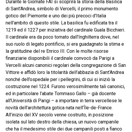
Durante le Giornate FAI si scoprirà la storia della Basilica
di Sant’Andrea, simbolo di Vercelli, il primo monumento
gotico del Piemonte e uno dei più precoci d’Italia
nell’ambito di questo stile. La basilica fu edificata tra il
1219 ed il 1227 per iniziativa del cardinale Guala Bicchieri.
Il cardinale era da poco tornato dall’Inghilterra dove, nel
suo ruolo di legato pontificio, si era guadagnato la stima e
la gratitudine del re Enrico III. Con le molte risorse
finanziarie disponibili il cardinale convocò da Parigi a
Vercelli alcuni canonici regolari della congregazione di San
Vittore e affidò loro la titolarità dell’abbazia di Sant’Andrea
nonché dell’ospedale per i pellegrini, di cui si iniziò la
costruzione nel 1224. Furono verosimilmente tali canonici,
ed in particolare l’abate Tommaso Gallo – già docente
all’Università di Parigi – a importare in terra vercellese le
novità dell’architettura gotica nata nell’Île-de-France.
All’inizio del XV secolo venne costruito, in posizione
isolata sul lato destro della chiesa, un nuovo campanile
che ha il medesimo stile dei due campanili posti a fianco