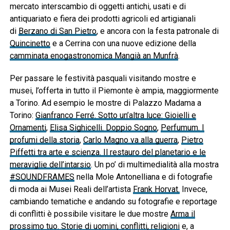
mercato interscambio di oggetti antichi, usati e di
antiquariato e fiera dei prodotti agricoli ed artigianali
di
Berzano di San Pietro
, e ancora con la festa patronale di
Quincinetto
e a Cerrina con una nuove edizione della
camminata enogastronomica Mangià an Munfrà
.
Per passare le festività pasquali visitando mostre e
musei, l’offerta in tutto il Piemonte è ampia, maggiormente
a Torino. Ad esempio le mostre di Palazzo Madama a
Torino:
Gianfranco Ferré. Sotto un’altra luce: Gioielli e
Ornamenti
,
Elisa Sighicelli. Doppio Sogno
,
Perfumum. I
profumi della storia
,
Carlo Magno va alla guerra
,
Pietro
Piffetti tra arte e scienza. Il restauro del planetario e le
meraviglie dell’intarsio
. Un po’ di multimedialità alla mostra
#SOUNDFRAMES
nella Mole Antonelliana e di fotografie
di moda ai Musei Reali dell’artista
Frank Horvat.
Invece,
cambiando tematiche e andando su fotografie e reportage
di conflitti è possibile visitare le due mostre
Arma il
prossimo tuo. Storie di uomini, conflitti, religioni
e, a