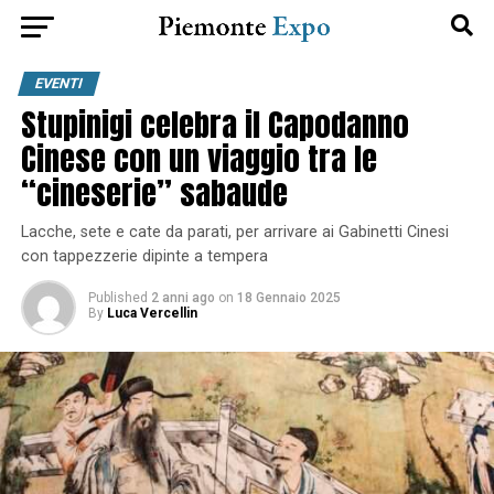
EVENTI
Stupinigi celebra il Capodanno
Cinese con un viaggio tra le
“cineserie” sabaude
Lacche, sete e cate da parati, per arrivare ai Gabinetti Cinesi
con tappezzerie dipinte a tempera
Published
2 anni ago
on
18 Gennaio 2025
By
Luca Vercellin