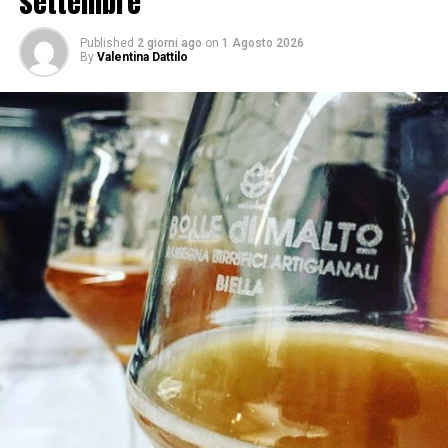
settembre
Published
2 giorni ago
on
1 Agosto 2026
By
Valentina Dattilo