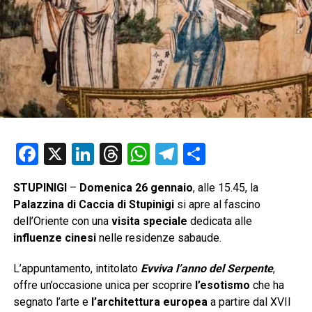
Facebook
X
LinkedIn
Threads
WhatsApp
Telegram
Condividi
STUPINIGI
–
Domenica 26 gennaio
, alle 15.45, la
Palazzina di Caccia di Stupinigi
si apre al fascino
dell’Oriente con una
visita speciale
dedicata alle
influenze cinesi
nelle residenze sabaude.
L’appuntamento, intitolato
Evviva l’anno del Serpente
,
offre un’occasione unica per scoprire
l’esotismo
che ha
segnato l’arte e
l’architettura europea
a partire dal XVII