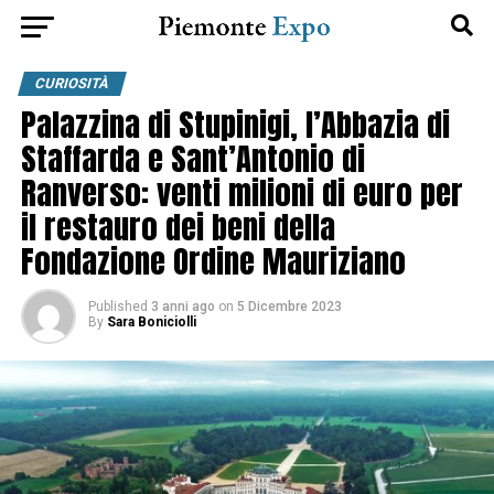
CURIOSITÀ
Palazzina di Stupinigi, l’Abbazia di
Staffarda e Sant’Antonio di
Ranverso: venti milioni di euro per
il restauro dei beni della
Fondazione Ordine Mauriziano
Published
3 anni ago
on
5 Dicembre 2023
By
Sara Boniciolli