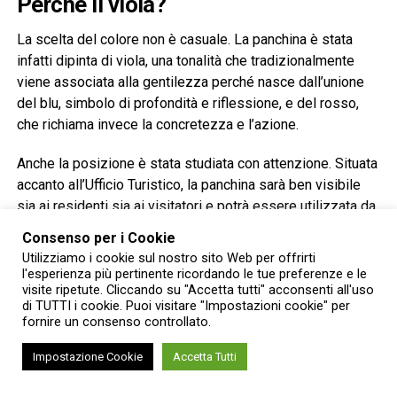
Perchè il viola?
La scelta del colore non è casuale. La panchina è stata
infatti dipinta di viola, una tonalità che tradizionalmente
viene associata alla gentilezza perché nasce dall’unione
del blu, simbolo di profondità e riflessione, e del rosso,
che richiama invece la concretezza e l’azione.
Anche la posizione è stata studiata con attenzione. Situata
accanto all’Ufficio Turistico, la panchina sarà ben visibile
sia ai residenti sia ai visitatori e potrà essere utilizzata da
chi, soprattutto durante la stagione estiva, si ferma
Consenso per i Cookie
nell’area in attesa di informazioni e materiale
Utilizziamo i cookie sul nostro sito Web per offrirti
promozionale sul territorio.
l'esperienza più pertinente ricordando le tue preferenze e le
visite ripetute. Cliccando su "Accetta tutti" acconsenti all'uso
di TUTTI i cookie. Puoi visitare "Impostazioni cookie" per
L’inaugurazione si è conclusa con un momento conviviale
fornire un consenso controllato.
e un buffet offerto dal Comune, occasione per celebrare il
lavoro svolto dai bambini durante l’anno scolastico.
Impostazione Cookie
Accetta Tutti
Nel frattempo l’amministrazione guarda già al futuro. Sono