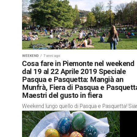
WEEKEND
7 anni ago
Cosa fare in Piemonte nel weekend
dal 19 al 22 Aprile 2019 Speciale
Pasqua e Pasquetta: Mangià an
Munfrà, Fiera di Pasqua e Pasquett
Maestri del gusto in fiera
Weekend lungo quello di Pasqua e Pasquetta! Si
entrati nel vivo della Primavera e per fortuna il
maltempo sembra concederci una tregua per
passare le feste...