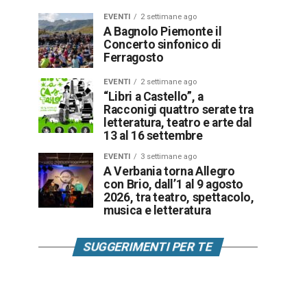
EVENTI
2 settimane ago
A Bagnolo Piemonte il
Concerto sinfonico di
Ferragosto
EVENTI
2 settimane ago
“Libri a Castello”, a
Racconigi quattro serate tra
letteratura, teatro e arte dal
13 al 16 settembre
EVENTI
3 settimane ago
A Verbania torna Allegro
con Brio, dall’1 al 9 agosto
2026, tra teatro, spettacolo,
musica e letteratura
SUGGERIMENTI PER TE