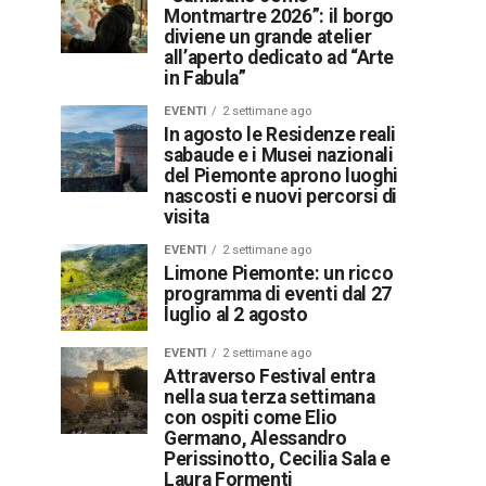
Montmartre 2026”: il borgo
diviene un grande atelier
all’aperto dedicato ad “Arte
in Fabula”
EVENTI
2 settimane ago
In agosto le Residenze reali
sabaude e i Musei nazionali
del Piemonte aprono luoghi
nascosti e nuovi percorsi di
visita
EVENTI
2 settimane ago
Limone Piemonte: un ricco
programma di eventi dal 27
luglio al 2 agosto
EVENTI
2 settimane ago
Attraverso Festival entra
nella sua terza settimana
con ospiti come Elio
Germano, Alessandro
Perissinotto, Cecilia Sala e
Laura Formenti