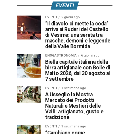
EVENTI
EVENTI
2 giorni ago
“Il diavolo ci mette la coda”
arriva ai Ruderi del Castello
di Vesime: una serata tra
masche, demoni e leggende
della Valle Bormida
ENOGASTRONOMIA
6 giorni ago
Biella capitale italiana della
birra artigianale con Bolle di
Malto 2026, dal 30 agosto al
7 settembre
EVENTI
1 settimana ago
A Usseglio la Mostra
Mercato dei Prodotti
Naturali e Mestieri delle
Valli: artigianato, gusto e
tradizione
EVENTI
1 settimana ago
“Cambiano come