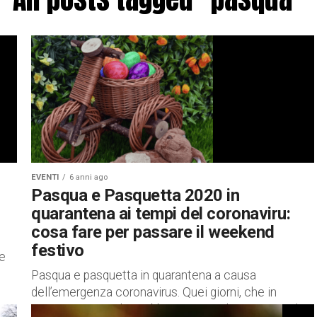
EVENTI
6 anni ago
Pasqua e Pasquetta 2020 in
quarantena ai tempi del coronaviru:
cosa fare per passare il weekend
festivo
le
Pasqua e pasquetta in quarantena a causa
dell’emergenza coronavirus. Quei giorni, che in
situazioni normali avrebbero portato le persone ad