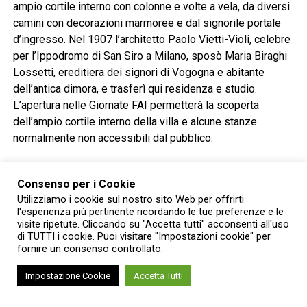
ampio cortile interno con colonne e volte a vela, da diversi
camini con decorazioni marmoree e dal signorile portale
d’ingresso. Nel 1907 l’architetto Paolo Vietti-Violi, celebre
per l’Ippodromo di San Siro a Milano, sposò Maria Biraghi
Lossetti, ereditiera dei signori di Vogogna e abitante
dell’antica dimora, e trasferì qui residenza e studio.
L’apertura nelle Giornate FAI permetterà la scoperta
dell’ampio cortile interno della villa e alcune stanze
normalmente non accessibili dal pubblico.
Cossato (BI)
Consenso per i Cookie
Chiesa dei Santi Pietro e Paolo
Utilizziamo i cookie sul nostro sito Web per offrirti
l'esperienza più pertinente ricordando le tue preferenze e le
Un gioiello che si potrà scoprire grazie all’iniziativa è la
visite ripetute. Cliccando su "Accetta tutti" acconsenti all'uso
di TUTTI i cookie. Puoi visitare "Impostazioni cookie" per
Chiesa dei Santi Pietro e Paolo, in prossimità del Castello
fornire un consenso controllato.
di Castellengo, frazione collinare di Cossato. La visita
consente di leggere le complesse trasformazioni
Impostazione Cookie
Accetta Tutti
architettoniche dell’edificio, di straordinaria ricchezza
storica e artistica, spesso conosciuta solo dalla comunità