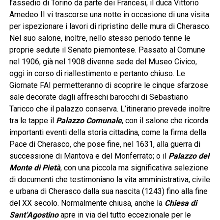
l’assedio di Torino da parte dei Francesi, il duca Vittorio
Amedeo II vi trascorse una notte in occasione di una visita
per ispezionare i lavori di ripristino delle mura di Cherasco.
Nel suo salone, inoltre, nello stesso periodo tenne le
proprie sedute il Senato piemontese. Passato al Comune
nel 1906, già nel 1908 divenne sede del Museo Civico,
oggi in corso di riallestimento e pertanto chiuso. Le
Giornate FAI permetteranno di scoprire le cinque sfarzose
sale decorate dagli affreschi barocchi di Sebastiano
Taricco che il palazzo conserva. L’itinerario prevede inoltre
tra le tappe il
Palazzo Comunale
, con il salone che ricorda
importanti eventi della storia cittadina, come la firma della
Pace di Cherasco, che pose fine, nel 1631, alla guerra di
successione di Mantova e del Monferrato; o il
Palazzo del
Monte di Pietà
, con una piccola ma significativa selezione
di documenti che testimoniano la vita amministrativa, civile
e urbana di Cherasco dalla sua nascita (1243) fino alla fine
del XX secolo. Normalmente chiusa, anche la
Chiesa di
Sant’Agostino
apre in via del tutto eccezionale per le