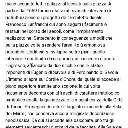
mano acquistò tutti i palazzi affacciati sulla piazza. A
partire dal 1659 furono realizzati svariati interventi di
ristrutturazione su progetto dell’architetto ducale
Francesco Lanfranchi cui sono seguiti rifacimenti e
restauri nel corso dei secoli, come l’ampliamento
realizzato nel Settecento in conseguenza a modifiche
sulla piazza volte a rendere l’area il più armoniosa
possibile. L’edificio si sviluppa su tre piani: quello
inferiore è costituito da un portico, al cui centro è posto
l’ingresso, affiancato da due nicchie con le statue
imponenti di Eugenio di Savoia e di Ferdinando di Savoia.
L’interno si apre sul Cortile d’Onore, dal quale si accede al
piano superiore tramite uno scalone, la cui volta
riccamente decorata con affreschi di carattere mitologico-
simbolico esalta la grandezza e la magnificenza della Città
di Torino. Proseguendo oltre il loggiato si accede alla Sala
dei Marmi, che conserva ancora l’originale decorazione
neoclassica. Da qui si accede alla balconata, uno tra gli
elementi seicenteschi distintivi della facciata. Alla Sala dei