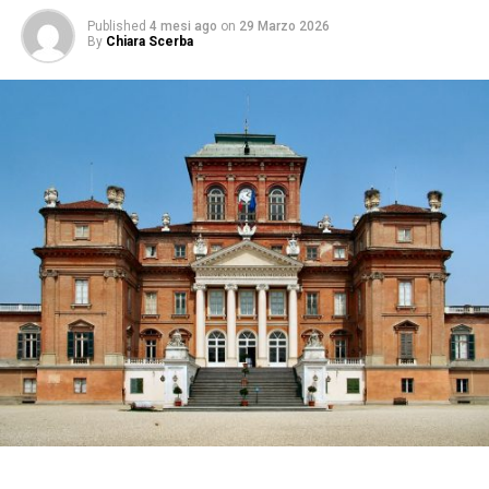
Published
4 mesi ago
on
29 Marzo 2026
By
Chiara Scerba