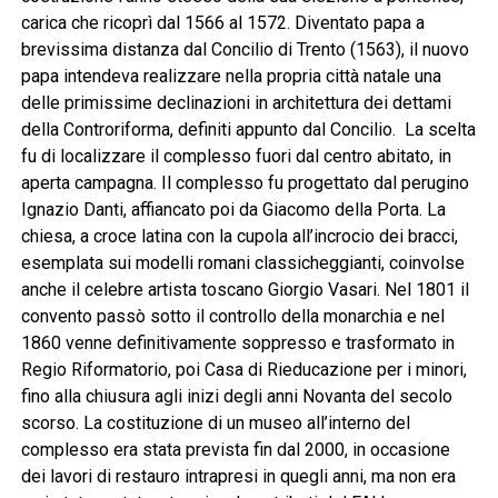
carica che ricoprì dal 1566 al 1572. Diventato papa a
brevissima distanza dal Concilio di Trento (1563), il nuovo
papa intendeva realizzare nella propria città natale una
delle primissime declinazioni in architettura dei dettami
della Controriforma, definiti appunto dal Concilio. La scelta
fu di localizzare il complesso fuori dal centro abitato, in
aperta campagna. Il complesso fu progettato dal perugino
Ignazio Danti, affiancato poi da Giacomo della Porta. La
chiesa, a croce latina con la cupola all’incrocio dei bracci,
esemplata sui modelli romani classicheggianti, coinvolse
anche il celebre artista toscano Giorgio Vasari. Nel 1801 il
convento passò sotto il controllo della monarchia e nel
1860 venne definitivamente soppresso e trasformato in
Regio Riformatorio, poi Casa di Rieducazione per i minori,
fino alla chiusura agli inizi degli anni Novanta del secolo
scorso. La costituzione di un museo all’interno del
complesso era stata prevista fin dal 2000, in occasione
dei lavori di restauro intrapresi in quegli anni, ma non era