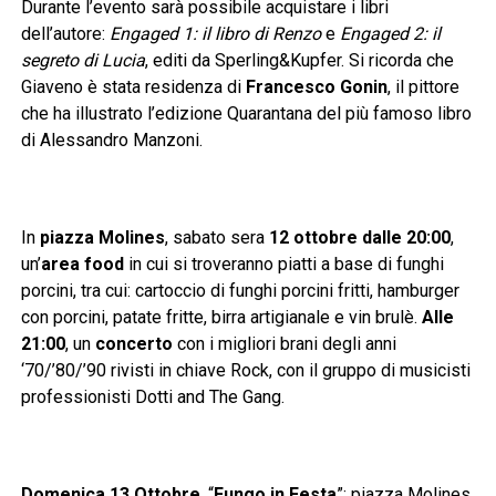
Durante l’evento sarà possibile acquistare i libri
dell’autore:
Engaged 1: il libro di Renzo
e
Engaged 2: il
segreto di Lucia
, editi da Sperling&Kupfer. Si ricorda che
Giaveno è stata residenza di
Francesco Gonin
, il pittore
che ha illustrato l’edizione Quarantana del più famoso libro
di Alessandro Manzoni.
In
piazza Molines
, sabato sera
12 ottobre dalle 20:00
,
un’
area food
in cui si troveranno piatti a base di funghi
porcini, tra cui: cartoccio di funghi porcini fritti, hamburger
con porcini, patate fritte, birra artigianale e vin brulè.
Alle
21:00
, un
concerto
con i migliori brani degli anni
‘70/’80/’90 rivisti in chiave Rock, con il gruppo di musicisti
professionisti Dotti and The Gang.
Domenica 13 Ottobre
, “
Fungo in Festa
”: piazza Molines,