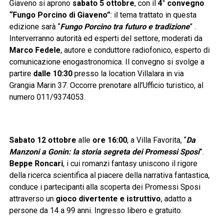
Giaveno si aprono
sabato 5 ottobre
, con il
4° convegno
“Fungo Porcino di Giaveno”
: il tema trattato in questa
edizione sarà “
Fungo Porcino tra futuro e tradizione
” .
Interverranno autorità ed esperti del settore, moderati da
Marco Fedele
, autore e conduttore radiofonico, esperto di
comunicazione enogastronomica. Il convegno si svolge a
partire
dalle 10:30
presso la location Villalara in via
Grangia Marin 37. Occorre prenotare all’Ufficio turistico, al
numero 011/9374053.
Sabato 12 ottobre
alle
ore 16:00
, a Villa Favorita, “
Da
Manzoni a Gonin: la storia segreta dei Promessi Sposi
”.
Beppe Roncari
, i cui romanzi fantasy uniscono il rigore
della ricerca scientifica al piacere della narrativa fantastica,
conduce i partecipanti alla scoperta dei Promessi Sposi
attraverso un
gioco divertente e istruttivo
, adatto a
persone da 14 a 99 anni. Ingresso libero e gratuito.