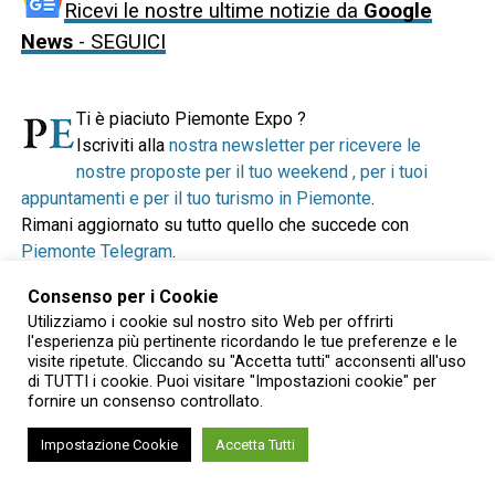
Ricevi le nostre ultime notizie da
Google
News
- SEGUICI
Ti è piaciuto Piemonte Expo ?
Iscriviti alla
nostra newsletter per ricevere le
nostre proposte per il tuo weekend , per i tuoi
appuntamenti e per il tuo turismo in Piemonte
.
Rimani aggiornato su tutto quello che succede con
Piemonte Telegram
.
Se ti piace il nostro lavoro vai alla
nostra pagina su
Consenso per i Cookie
Facebook
e clicca su "Like". Se preferisci puoi anche
Utilizziamo i cookie sul nostro sito Web per offrirti
seguirci via Twitter
e
via Instagram
.
l'esperienza più pertinente ricordando le tue preferenze e le
visite ripetute. Cliccando su "Accetta tutti" acconsenti all'uso
Per sostenerci abbiamo bisogno del vostro contributo, per
di TUTTI i cookie. Puoi visitare "Impostazioni cookie" per
fornire un consenso controllato.
questo vi chiediamo di supportarci concretamente
attraverso Paypal o Satispay. Grazie per il vostro
Impostazione Cookie
Accetta Tutti
contributo e per la vostra fiducia!