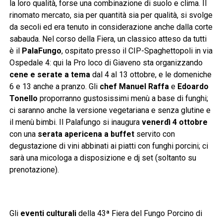
la loro qualità, forse una combinazione di suolo e clima. Il
rinomato mercato, sia per quantità sia per qualità, si svolge
da secoli ed era tenuto in considerazione anche dalla corte
sabauda. Nel corso della Fiera, un classico atteso da tutti
è il
PalaFungo
, ospitato presso il CIP-Spaghettopoli in via
Ospedale 4: qui la Pro loco di Giaveno sta organizzando
cene e serate a tema
dal 4 al 13 ottobre, e le domeniche
6 e 13 anche a pranzo. Gli
chef Manuel Raffa
e
Edoardo
Tonello
proporranno gustosissimi menù a base di funghi;
ci saranno anche la versione vegetariana e senza glutine e
il menù bimbi. Il Palafungo si inaugura
venerdì 4 ottobre
con una
serata apericena a buffet
servito con
degustazione di vini abbinati ai piatti con funghi porcini; ci
sarà una micologa a disposizione e dj set (soltanto su
prenotazione).
Gli
eventi culturali
della 43ª Fiera del Fungo Porcino di