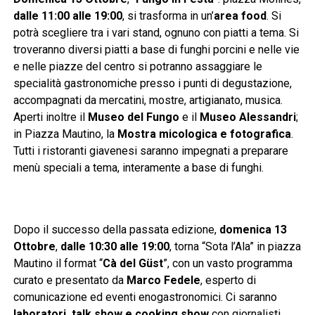
dalle 11:00 alle 19:00
, si trasforma in un’
area food
. Si
potrà scegliere tra i vari stand, ognuno con piatti a tema. Si
troveranno diversi piatti a base di funghi porcini e nelle vie
e nelle piazze del centro si potranno assaggiare le
specialità gastronomiche presso i punti di degustazione,
accompagnati da mercatini, mostre, artigianato, musica.
Aperti inoltre il
Museo del Fungo
e il
Museo Alessandri
;
in Piazza Mautino, la
Mostra micologica e fotografica
.
Tutti i ristoranti giavenesi saranno impegnati a preparare
menù speciali a tema, interamente a base di funghi.
Dopo il successo della passata edizione,
domenica 13
Ottobre
,
dalle 10:30 alle 19:00
, torna “Sota l’Ala” in piazza
Mautino il format “
Cà del Güst
”, con un vasto programma
curato e presentato da
Marco Fedele
, esperto di
comunicazione ed eventi enogastronomici. Ci saranno
laboratori, talk show e cooking show
con giornalisti,