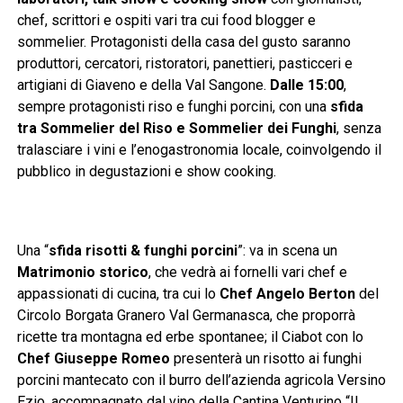
chef, scrittori e ospiti vari tra cui food blogger e
sommelier. Protagonisti della casa del gusto saranno
produttori, cercatori, ristoratori, panettieri, pasticceri e
artigiani di Giaveno e della Val Sangone.
Dalle 15:00
,
sempre protagonisti riso e funghi porcini, con una
sfida
tra Sommelier del Riso e Sommelier dei Funghi
, senza
tralasciare i vini e l’enogastronomia locale, coinvolgendo il
pubblico in degustazioni e show cooking.
Una “
sfida risotti & funghi porcini
”: va in scena un
Matrimonio storico
, che vedrà ai fornelli vari chef e
appassionati di cucina, tra cui lo
Chef Angelo Berton
del
Circolo Borgata Granero Val Germanasca, che proporrà
ricette tra montagna ed erbe spontanee; il Ciabot con lo
Chef Giuseppe Romeo
presenterà un risotto ai funghi
porcini mantecato con il burro dell’azienda agricola Versino
Ezio, accompagnato dal vino della Cantina Venturino “Il