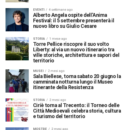
EVENTI
4 settimane ago
Alberto Angela ospite dell’Anima
Festival: il 5 settembre presenterà il
nuovo libro su Giulio Cesare
STORIA
1 mese ago
Torre Pellice riscopre il suo volto
Liberty: al via un nuovo itinerario tra
ville storiche, architettura e sapori del
territorio
MUSEI
2 mesi ago
Sala Biellese, torna sabato 20 giugno la
camminata notturna lungo il Museo
itinerante della Resistenza
STORIA
2 mesi ago
Ciriè torna al Trecento: il Torneo delle
Città Medioevali celebra storia, cultura
e turismo del territorio
MOSTRE
2 mesi ago