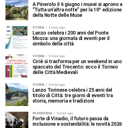
A Pinerolo il 6 giugno i musei si aprono a
“Tutta un’altra notte” per la 10^ edizione
della Notte delle Muse
STORIA
2 mesi ago
Lanzo celebra i 200 anni del Ponte
Mosca: una giornata di eventi per il
simbolo della città
STORIA
2 mesi ago
Ciriè si trasforma per un weekend in uno
spaccato del Trecento: ecco il Torneo
delle Città Medievali
STORIA
3 mesi ago
Lanzo Torinese celebra i 25 anni del
titolo di Città: tre giorni di eventi tra
storia, memoria e tradizioni
IN EVIDENZA
3 mesi ago
Forte di Vinadio, il futuro passa da
inclusione e sostenibilità: le novità 2026