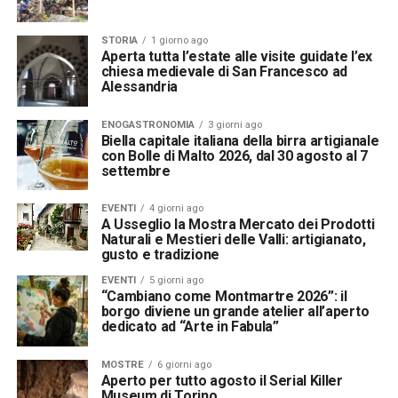
STORIA
1 giorno ago
Aperta tutta l’estate alle visite guidate l’ex
chiesa medievale di San Francesco ad
Alessandria
ENOGASTRONOMIA
3 giorni ago
Biella capitale italiana della birra artigianale
con Bolle di Malto 2026, dal 30 agosto al 7
settembre
EVENTI
4 giorni ago
A Usseglio la Mostra Mercato dei Prodotti
Naturali e Mestieri delle Valli: artigianato,
gusto e tradizione
EVENTI
5 giorni ago
“Cambiano come Montmartre 2026”: il
borgo diviene un grande atelier all’aperto
dedicato ad “Arte in Fabula”
MOSTRE
6 giorni ago
Aperto per tutto agosto il Serial Killer
Museum di Torino