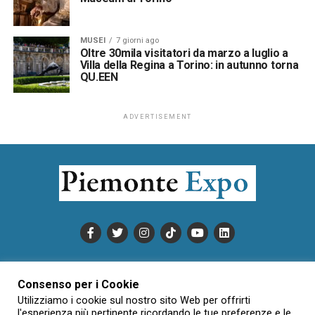
MUSEI
7 giorni ago
Oltre 30mila visitatori da marzo a luglio a
Villa della Regina a Torino: in autunno torna
QU.EEN
ADVERTISEMENT
PUBBLICITÀ
INFORMATIVA COOKIE
Consenso per i Cookie
INFORMATIVA SULLA PRIVACY
Utilizziamo i cookie sul nostro sito Web per offrirti
CONDIZIONI DI UTILIZZO
DATI SOCIETARI
NOVAJO
l'esperienza più pertinente ricordando le tue preferenze e le