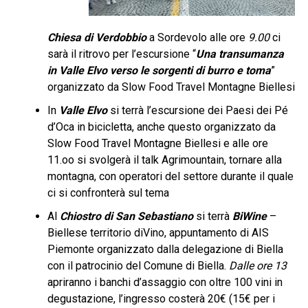
Chiesa di Verdobbio
a Sordevolo alle ore
9.00
ci
sarà il ritrovo per l
’
escursione
“
Una transumanza
in Valle Elvo verso le sorgenti di burro e toma
”
organizzato da Slow Food Travel Montagne Biellesi
In
Valle Elvo
si terrà l’escursione dei Paesi dei P
é
d
’
Oca in bicicletta, anche questo organizzato da
Slow Food Travel Montagne Biellesi e alle ore
11.oo si svolgerà il talk Agrimountain, tornare alla
montagna, con operatori del settore durante il quale
ci si confronterà sul tema
Al
Chiostro di San Sebastiano
si terrà
BiWine
–
Biellese territorio diVino, appuntamento di AIS
Piemonte organizzato dalla delegazione di Biella
con il patrocinio del Comune di Biella.
Dalle ore 13
apriranno i banchi d’assaggio con oltre 100 vini in
degustazione, l’ingresso costerà 20€ (15€ per i