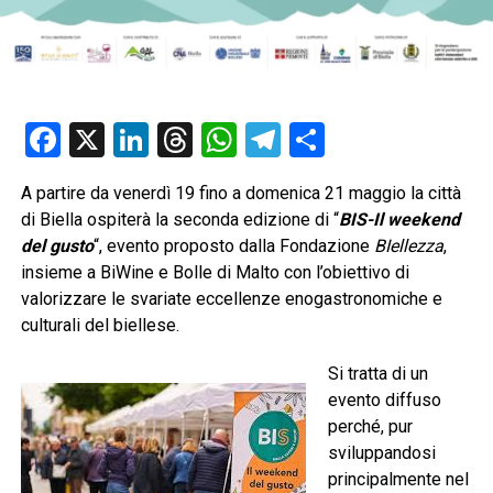
Facebook
X
LinkedIn
Threads
WhatsApp
Telegram
Condividi
A partire da venerdì 19 fino a domenica 21 maggio la città
di Biella ospiterà la seconda edizione di “
BIS-Il weekend
del gusto
“, evento proposto dalla Fondazione
BIellezza
,
insieme a BiWine e Bolle di Malto con l’obiettivo di
valorizzare le svariate eccellenze enogastronomiche e
culturali del biellese.
Si tratta di un
evento diffuso
perché, pur
sviluppandosi
principalmente nel