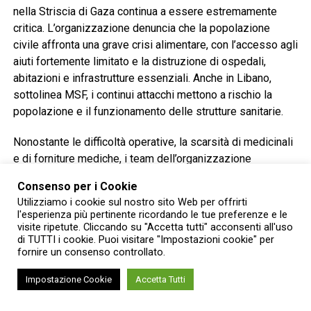
nella Striscia di Gaza continua a essere estremamente
critica. L’organizzazione denuncia che la popolazione
civile affronta una grave crisi alimentare, con l’accesso agli
aiuti fortemente limitato e la distruzione di ospedali,
abitazioni e infrastrutture essenziali. Anche in Libano,
sottolinea MSF, i continui attacchi mettono a rischio la
popolazione e il funzionamento delle strutture sanitarie.
Nonostante le difficoltà operative, la scarsità di medicinali
e di forniture mediche, i team dell’organizzazione
continuano a prestare assistenza alle persone colpite dal
Consenso per i Cookie
conflitto.
Utilizziamo i cookie sul nostro sito Web per offrirti
l'esperienza più pertinente ricordando le tue preferenze e le
“Dietro ogni emergenza umanitaria ci sono persone che
visite ripetute. Cliccando su "Accetta tutti" acconsenti all'uso
hanno bisogno di cure, protezione e assistenza”, afferma
di TUTTI i cookie. Puoi visitare "Impostazioni cookie" per
fornire un consenso controllato.
Laura Perrotta, direttrice raccolta fondi di MSF Italia. “Con
questa iniziativa vogliamo ricordare che basta un gesto
Impostazione Cookie
Accetta Tutti
semplice come un gelato per mettersi dalla parte giusta,
accanto a chi soffre”.