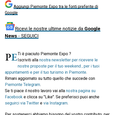
Aggiungi Piemonte Expo tra le fonti preferite di
Google
Ricevi le nostre ultime notizie da
Google
News
- SEGUICI
Ti è piaciuto Piemonte Expo ?
Iscriviti alla
nostra newsletter per ricevere le
nostre proposte per il tuo weekend , per i tuoi
appuntamenti e per il tuo turismo in Piemonte
.
Rimani aggiornato su tutto quello che succede con
Piemonte Telegram
.
Se ti piace il nostro lavoro vai alla
nostra pagina su
Facebook
e clicca su "Like". Se preferisci puoi anche
seguirci via Twitter
e
via Instagram
.
Per sostenerci abbiamo bisogno del vostro contributo, per