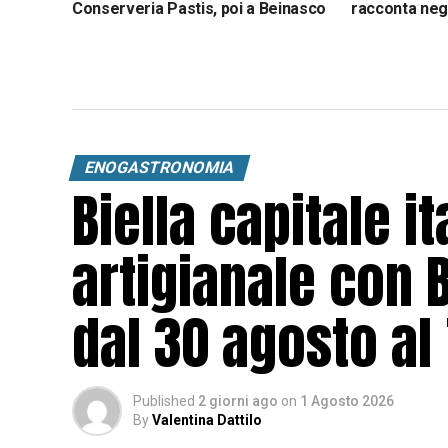
Conserveria Pastis, poi a Beinasco
racconta negl
Italia
ENOGASTRONOMIA
Biella capitale it
artigianale con 
dal 30 agosto al
Published
2 giorni ago
on
1 Agosto 2026
By
Valentina Dattilo