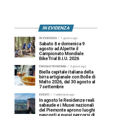
IN EVIDENZA
IN EVIDENZA
1 giorno ago
Sabato 8 e domenica 9
agosto ad Alpette il
Campionato Mondiale
BikeTrial B.I.U. 2026
ENOGASTRONOMIA
3 giorni ago
Biella capitale italiana della
birra artigianale con Bolle di
Malto 2026, dal 30 agosto al
7 settembre
EVENTI
1 settimana ago
In agosto le Residenze reali
sabaude e i Musei nazionali
del Piemonte aprono luoghi
nascosti e nuovi percorsi di