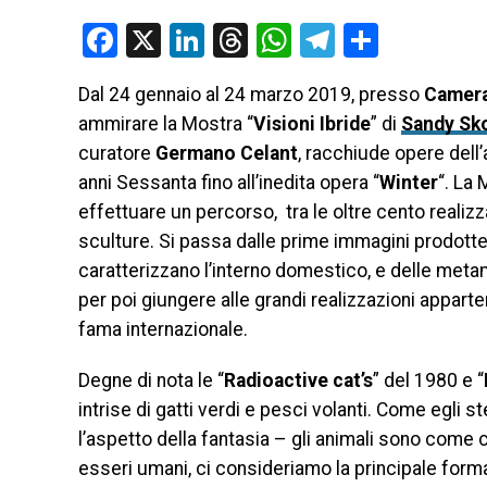
Facebook
X
LinkedIn
Threads
WhatsApp
Telegram
Condivi
Dal 24 gennaio al 24 marzo 2019, presso
Camer
ammirare la Mostra “
Visioni Ibride
” di
Sandy Sk
curatore
Germano Celant
, racchiude opere dell’
anni Sessanta fino all’inedita opera “
Winter
“. La 
effettuare un percorso, tra le oltre cento realiz
sculture.
Si passa dalle prime immagini prodotte n
caratterizzano l’interno domestico, e delle metam
per poi giungere alle grandi realizzazioni apparten
fama internazionale.
Degne di nota le “
Radioactive cat’s
” del 1980 e “
intrise di gatti verdi e pesci volanti. Come egli 
l’aspetto della fantasia – gli animali sono come c
esseri umani, ci consideriamo la principale forma