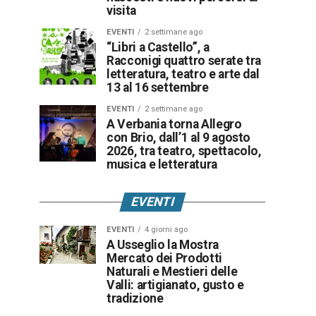
visita
EVENTI
2 settimane ago
“Libri a Castello”, a
Racconigi quattro serate tra
letteratura, teatro e arte dal
13 al 16 settembre
EVENTI
2 settimane ago
A Verbania torna Allegro
con Brio, dall’1 al 9 agosto
2026, tra teatro, spettacolo,
musica e letteratura
EVENTI
EVENTI
4 giorni ago
A Usseglio la Mostra
Mercato dei Prodotti
Naturali e Mestieri delle
Valli: artigianato, gusto e
tradizione