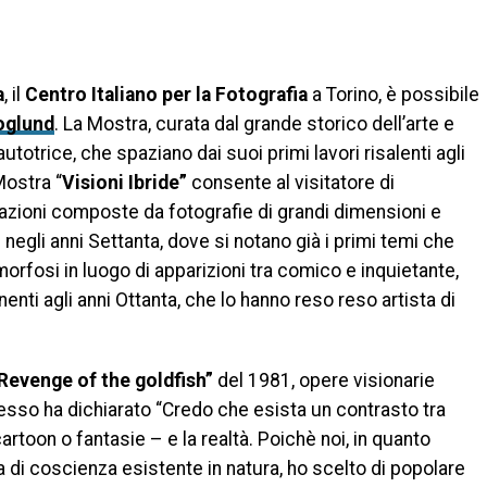
di
a
, il
Centro Italiano per la Fotografia
a Torino, è possibile
oglund
. La Mostra, curata dal grande storico dell’arte e
autotrice, che spaziano dai suoi primi lavori risalenti agli
Mostra “
Visioni Ibride”
consente al visitatore di
zazioni composte da fotografie di grandi dimensioni e
egli anni Settanta, dove si notano già i primi temi che
orfosi in luogo di apparizioni tra comico e inquietante,
enti agli anni Ottanta, che lo hanno reso reso artista di
Revenge of the goldfish”
del 1981, opere visionarie
stesso ha dichiarato “Credo che esista un contrasto tra
artoon o fantasie – e la realtà. Poichè noi, in quanto
 di coscienza esistente in natura, ho scelto di popolare