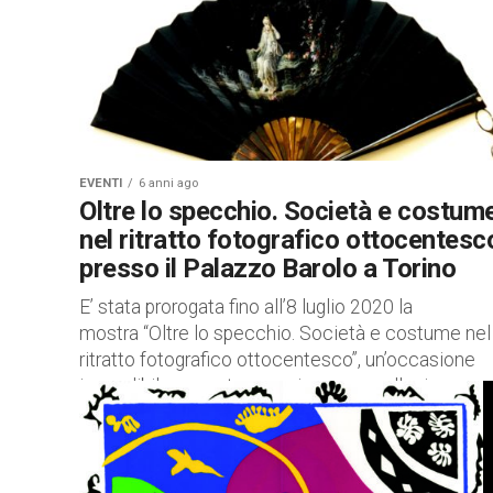
EVENTI
6 anni ago
Oltre lo specchio. Società e costum
nel ritratto fotografico ottocentesc
presso il Palazzo Barolo a Torino
E’ stata prorogata fino all’8 luglio 2020 la
mostra “Oltre lo specchio. Società e costume nel
ritratto fotografico ottocentesco”, un’occasione
imperdibile per poter ammirare una collezione
fotografica che...