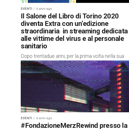
EVENTI
6 anni ago
Il Salone del Libro di Torino 2020
diventa Extra con un’edizione
straordinaria in streaming dedicata
alle vittime del virus e al personale
sanitario
Dopo trentadue anni, per la prima volta nella sua
storia, il Salone Internazionale del Libro di Torino,
si potrà svolgere a maggio, nella sua forma...
EVENTI
6 anni ago
#FondazioneMerzRewind presso la