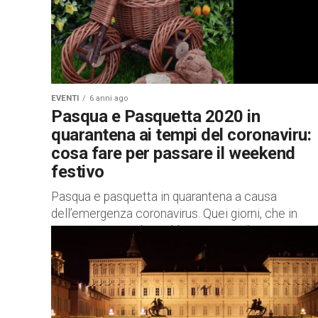
EVENTI
6 anni ago
Pasqua e Pasquetta 2020 in
quarantena ai tempi del coronaviru:
cosa fare per passare il weekend
festivo
Pasqua e pasquetta in quarantena a causa
dell’emergenza coronavirus. Quei giorni, che in
situazioni normali avrebbero portato le persone a
uscire per godere del sole primaverile,...