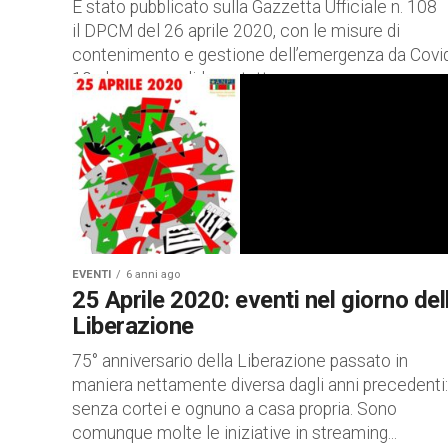
È stato pubblicato sulla Gazzetta Ufficiale n. 108
il DPCM del 26 aprile 2020, con le misure di
contenimento e gestione dell’emergenza da Covi
19 che sono valide su tutto...
EVENTI
6 anni ago
25 Aprile 2020: eventi nel giorno del
Liberazione
75° anniversario della Liberazione passato in
maniera nettamente diversa dagli anni precedenti:
senza cortei e ognuno a casa propria. Sono
comunque molte le iniziative in streaming...