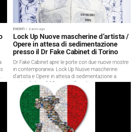
EVENTI
6 anni ago
o
Lock Up Nuove mascherine d’artista /
Opere in attesa di sedimentazione
presso il Dr Fake Cabinet di Torino
a
Dr Fake Cabinet apre le porte con due nuove mostre
es
in contemporanea. Lock Up Nuove mascherine
..
d’artista e Opere in attesa di sedimentazione a
partire da lunedì 18 maggio fino al...