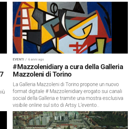
memoria e...
EVENTI
6 anni ago
#Mazzolenidiary a cura della Galleria
17
Mazzoleni di Torino
La Galleria Mazzoleni di Torino propone un nuovo
format digitale # Mazzolenidiary erogato sui canali
più
social della Galleria e tramite una mostra esclusiva
visibile online sul sito di Artsy. L’evento...