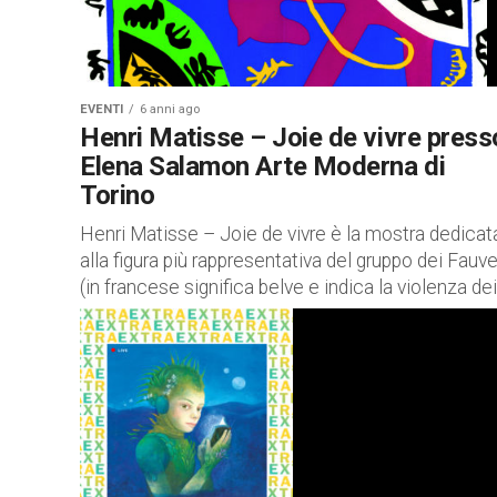
EVENTI
6 anni ago
Henri Matisse – Joie de vivre press
Elena Salamon Arte Moderna di
Torino
Henri Matisse – Joie de vivre è la mostra dedicat
alla figura più rappresentativa del gruppo dei Fauv
(in francese significa belve e indica la violenza dei.