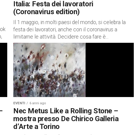
Italia: Festa dei lavoratori
(Coronavirus edition)
Il 1 maggio, in molti paesi del mondo, si celebra la
ook
festa dei lavoratori, anche con il coronavirus a
,
limitarne le attività. Decidere cosa fare è...
EVENTI
6 anni ago
–
Nec Metus Like a Rolling Stone –
mostra presso De Chirico Galleria
d’Arte a Torino