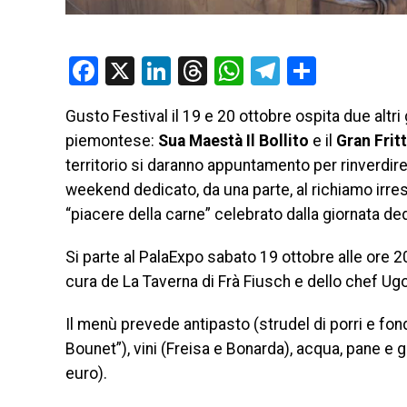
Facebook
X
LinkedIn
Threads
WhatsApp
Telegram
Condivi
Gusto Festival il 19 e 20 ottobre ospita due altri
piemontese:
Sua Maestà Il Bollito
e il
Gran Frit
territorio si daranno appuntamento per rinverdir
weekend dedicato, da una parte, al richiamo irresis
“piacere della carne” celebrato dalla giornata ded
Si parte al PalaExpo sabato 19 ottobre alle ore 2
cura de La Taverna di Frà Fiusch e dello chef Ug
Il menù prevede antipasto (strudel di porri e fon
Bounet”), vini (Freisa e Bonarda), acqua, pane e 
euro).