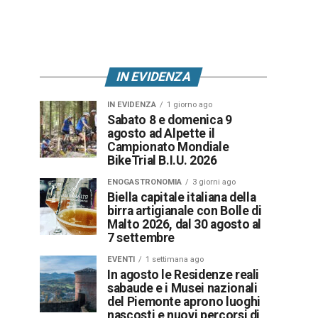
IN EVIDENZA
IN EVIDENZA
1 giorno ago
Sabato 8 e domenica 9
agosto ad Alpette il
Campionato Mondiale
BikeTrial B.I.U. 2026
ENOGASTRONOMIA
3 giorni ago
Biella capitale italiana della
birra artigianale con Bolle di
Malto 2026, dal 30 agosto al
7 settembre
EVENTI
1 settimana ago
In agosto le Residenze reali
sabaude e i Musei nazionali
del Piemonte aprono luoghi
nascosti e nuovi percorsi di