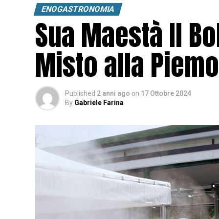
ENOGASTRONOMIA
Sua Maestà Il Boll
Misto alla Piemo
Published
2 anni ago
on
17 Ottobre 2024
By
Gabriele Farina