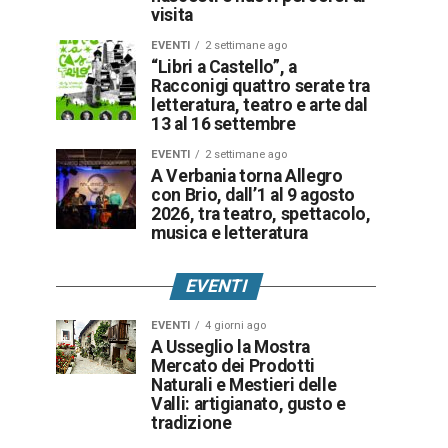
visita
EVENTI
2 settimane ago
“Libri a Castello”, a
Racconigi quattro serate tra
letteratura, teatro e arte dal
13 al 16 settembre
EVENTI
2 settimane ago
A Verbania torna Allegro
con Brio, dall’1 al 9 agosto
2026, tra teatro, spettacolo,
musica e letteratura
EVENTI
EVENTI
4 giorni ago
A Usseglio la Mostra
Mercato dei Prodotti
Naturali e Mestieri delle
Valli: artigianato, gusto e
tradizione