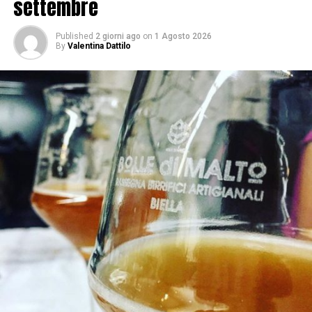
settembre
Published
2 giorni ago
on
1 Agosto 2026
By
Valentina Dattilo