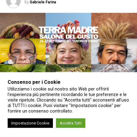
By
Gabriele Farina
Consenso per i Cookie
Utilizziamo i cookie sul nostro sito Web per offrirti
l'esperienza più pertinente ricordando le tue preferenze e le
visite ripetute. Cliccando su "Accetta tutti" acconsenti all'uso
di TUTTI i cookie. Puoi visitare "Impostazioni cookie" per
fornire un consenso controllato.
Dal 24 al 27 settembre 2026 il centro storico di Torino
Impostazione Cookie
Accetta Tutti
tornerà a trasformarsi nella capitale mondiale del cibo
buono, pulito e giusto. È stata presentata alle Gallerie