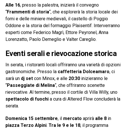
Alle 16
, presso la palestra, inizierà il convegno
“
Frammenti di storia
“, che esplorerà la storia locale dei
forni e delle miniere medievali, il castello di Poggio
Oddone e la storia del formaggio Plaisentif. Interverranno
esperti come Federico Magrì, Ettore Peyronel, Anna
Lorenzatto, Paolo Demeglio e Valter Careglio.
Eventi serali e rievocazione storica
In serata, i ristoranti locali offriranno una varietà di opzioni
gastronomiche. Presso la
caffetteria Dolceamaro
, ci
sarà un
dj set
con Minox, e alle
20:30
inizieranno le
“
Passeggiate di Melina
“, che offriranno scenette
rievocative. Al termine, presso il cortile di Villa Willy, uno
spettacolo di fuochi
a cura di Altered Flow concluderà la
serata.
Domenica 15 settembre
, il
mercato
aprirà
alle 8
in
piazza Terzo Alpini
.
Tra le 9 e le 18
, il programma