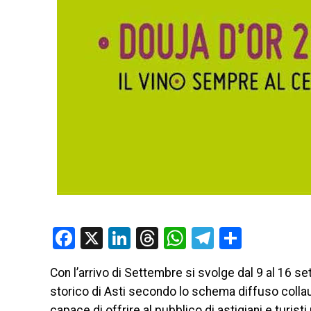
Facebook
X
LinkedIn
Threads
WhatsApp
Telegram
Condivi
Con l’arrivo di Settembre si svolge dal 9 al 16 s
storico di Asti secondo lo schema diffuso coll
capace di offrire al pubblico di astigiani e turis