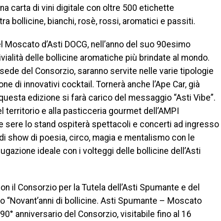
a carta di vini digitale con oltre 500 etichette
a bollicine, bianchi, rosè, rossi, aromatici e passiti.
del Moscato d’Asti DOCG, nell’anno del suo 90esimo
vivialità delle bollicine aromatiche più brindate al mondo.
a sede del Consorzio, saranno servite nelle varie tipologie
ne di innovativi cocktail. Tornerà anche l’Ape Car, già
 questa edizione si farà carico del messaggio “Asti Vibe”.
el territorio e alla pasticceria gourmet dell’AMPI
 le sere lo stand ospiterà spettacoli e concerti ad ingresso
 di show di poesia, circo, magia e mentalismo con le
iugazione ideale con i volteggi delle bollicine dell’Asti
n il Consorzio per la Tutela dell’Asti Spumante e del
lo “Novant’anni di bollicine. Asti Spumante – Moscato
 90° anniversario del Consorzio, visitabile fino al 16