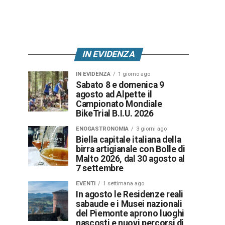
IN EVIDENZA
IN EVIDENZA
1 giorno ago
Sabato 8 e domenica 9
agosto ad Alpette il
Campionato Mondiale
BikeTrial B.I.U. 2026
ENOGASTRONOMIA
3 giorni ago
Biella capitale italiana della
birra artigianale con Bolle di
Malto 2026, dal 30 agosto al
7 settembre
EVENTI
1 settimana ago
In agosto le Residenze reali
sabaude e i Musei nazionali
del Piemonte aprono luoghi
nascosti e nuovi percorsi di