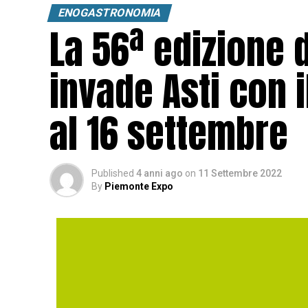
ENOGASTRONOMIA
La 56ª edizione d
invade Asti con i
al 16 settembre
Published
4 anni ago
on
11 Settembre 2022
By
Piemonte Expo