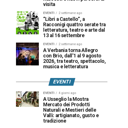
visita
EVENTI
2 settimane ago
“Libri a Castello”, a
Racconigi quattro serate tra
letteratura, teatro e arte dal
13 al 16 settembre
EVENTI
2 settimane ago
A Verbania torna Allegro
con Brio, dall’1 al 9 agosto
2026, tra teatro, spettacolo,
musica e letteratura
EVENTI
EVENTI
4 giorni ago
A Usseglio la Mostra
Mercato dei Prodotti
Naturali e Mestieri delle
Valli: artigianato, gusto e
tradizione