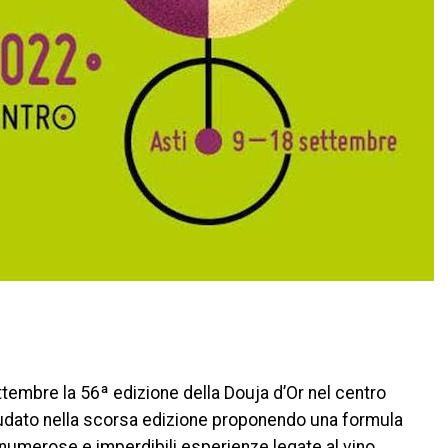
di
ettembre la 56ª edizione della Douja d’Or nel centro
audato nella scorsa edizione proponendo una formula
ti numerose e imperdibili esperienze legate al vino.