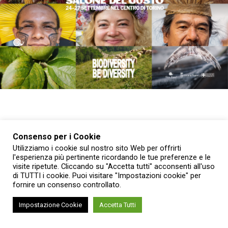
Dal 24 al 27 settembre 2026 il centro storico di Torino
Consenso per i Cookie
tornerà a trasformarsi nella capitale mondiale del cibo
Utilizziamo i cookie sul nostro sito Web per offrirti
l'esperienza più pertinente ricordando le tue preferenze e le
buono, pulito e giusto. È stata presentata alle Gallerie
visite ripetute. Cliccando su "Accetta tutti" acconsenti all'uso
d’Italia la 16ª edizione di
Terra Madre Salone del Gusto
,
di TUTTI i cookie. Puoi visitare "Impostazioni cookie" per
l’evento internazionale organizzato da Slow Food, Città di
fornire un consenso controllato.
Torino e Regione Piemonte, che quest’anno assume un
Impostazione Cookie
Accetta Tutti
significato ancora più speciale: celebra infatti i
40 anni di
Slow Food Italia
e rappresenta la prima edizione dopo la