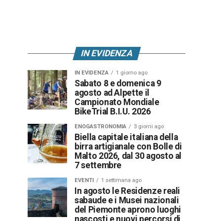
IN EVIDENZA
IN EVIDENZA
1 giorno ago
Sabato 8 e domenica 9
agosto ad Alpette il
Campionato Mondiale
BikeTrial B.I.U. 2026
ENOGASTRONOMIA
3 giorni ago
Biella capitale italiana della
birra artigianale con Bolle di
Malto 2026, dal 30 agosto al
7 settembre
EVENTI
1 settimana ago
In agosto le Residenze reali
sabaude e i Musei nazionali
del Piemonte aprono luoghi
nascosti e nuovi percorsi di