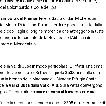
mo invece il Colle delle Finestre il Colle del Sestriere, il
lle del Colombardo e Colle del Lys.
e
simbolo del Piemonte
, è la Sacra di San Michele, un
del Monte Pirichiano. Da non perdere poco distante dalla
e piccoli laghi di origine morenica che attraggono in tutte
ggiungono le cascate della Novalesa e l’Abbazia di
 borgo di Moncenisio.
 e in Val di Susa in modo particolare. E’ infatti una cima
montesi e non solo. Si trova a quota
3538 m
e sulla sua
tua in bronzo della Madonna e il Bivacco Rifugio Santa
de la
Val di Susa
dalla
Val di Viù
. Sulla vetta convergono
glio. E’ possibile
arrivare in cima attraverso due vie.
ifugio la riposa posizionato a quota 2205 m, nel comune di