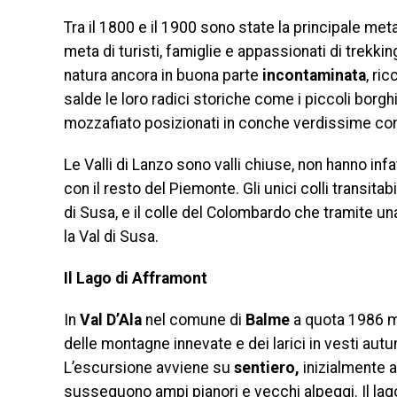
Tra il 1800 e il 1900 sono state la principale met
meta di turisti, famiglie e appassionati di trekkin
natura ancora in buona parte
incontaminata
, ri
salde le loro radici storiche come i piccoli borghi
mozzafiato posizionati in conche verdissime come
Le Valli di Lanzo sono valli chiuse, non hanno infat
con il resto del Piemonte. Gli unici colli transitabi
di Susa, e il colle del Colombardo che tramite una 
la Val di Susa.
Il Lago di Afframont
In
Val D’Ala
nel comune di
Balme
a quota 1986 m, 
delle montagne innevate e dei larici in vesti aut
L’escursione avviene su
sentiero,
inizialmente al
susseguono ampi pianori e vecchi alpeggi. Il lag