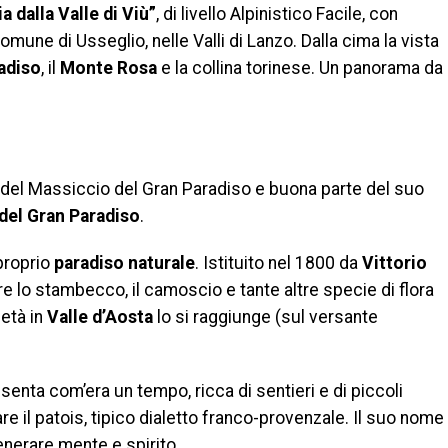
ia dalla Valle di Viù”
, di livello Alpinistico Facile, con
omune di Usseglio, nelle Valli di Lanzo. Dalla cima la vista
adiso
, il
Monte Rosa
e la collina torinese. Un panorama da
ud del Massiccio del Gran Paradiso e buona parte del suo
del Gran Paradiso
.
 proprio
paradiso naturale
. Istituito nel 1800 da
Vittorio
 lo stambecco, il camoscio e tante altre specie di flora
età in
Valle d’Aosta
lo si raggiunge (sul versante
senta com’era un tempo, ricca di sentieri e di piccoli
are il patois, tipico dialetto franco-provenzale. Il suo nome
generare mente e spirito.