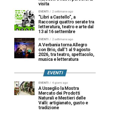
visita
EVENTI
2 settimane ago
“Libri a Castello”, a
Racconigi quattro serate tra
letteratura, teatro e arte dal
13 al 16 settembre
EVENTI
2 settimane ago
A Verbania torna Allegro
con Brio, dall’1 al 9 agosto
2026, tra teatro, spettacolo,
musica e letteratura
EVENTI
EVENTI
4 giorni ago
A Usseglio la Mostra
Mercato dei Prodotti
Naturali e Mestieri delle
Valli: artigianato, gusto e
tradizione