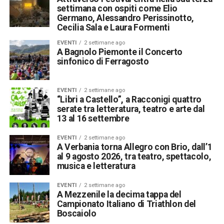
settimana con ospiti come Elio
Germano, Alessandro Perissinotto,
Cecilia Sala e Laura Formenti
EVENTI
2 settimane ago
A Bagnolo Piemonte il Concerto
sinfonico di Ferragosto
EVENTI
2 settimane ago
“Libri a Castello”, a Racconigi quattro
serate tra letteratura, teatro e arte dal
13 al 16 settembre
EVENTI
2 settimane ago
A Verbania torna Allegro con Brio, dall’1
al 9 agosto 2026, tra teatro, spettacolo,
musica e letteratura
EVENTI
2 settimane ago
A Mezzenile la decima tappa del
Campionato Italiano di Triathlon del
Boscaiolo