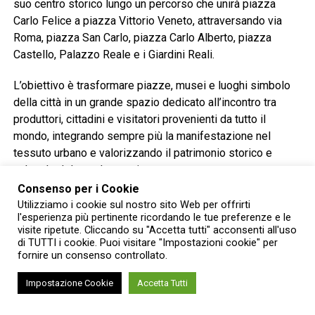
suo centro storico lungo un percorso che unirà piazza
Carlo Felice a piazza Vittorio Veneto, attraversando via
Roma, piazza San Carlo, piazza Carlo Alberto, piazza
Castello, Palazzo Reale e i Giardini Reali.
L’obiettivo è trasformare piazze, musei e luoghi simbolo
della città in un grande spazio dedicato all’incontro tra
produttori, cittadini e visitatori provenienti da tutto il
mondo, integrando sempre più la manifestazione nel
tessuto urbano e valorizzando il patrimonio storico e
culturale del capoluogo piemontese.
Consenso per i Cookie
L’eredità di Carlo Petrini
Utilizziamo i cookie sul nostro sito Web per offrirti
l'esperienza più pertinente ricordando le tue preferenze e le
visite ripetute. Cliccando su "Accetta tutti" acconsenti all'uso
Ad aprire la presentazione è stata la presidente di Slow
di TUTTI i cookie. Puoi visitare "Impostazioni cookie" per
Food Italia, Barbara Nappini, che ha ricordato il fondatore
fornire un consenso controllato.
del movimento.
Impostazione Cookie
Accetta Tutti
«Carlin non avrebbe voluto che tenessimo il lutto: Slow
Food è viva ed è pronta a raccogliere la sua eredità», ha