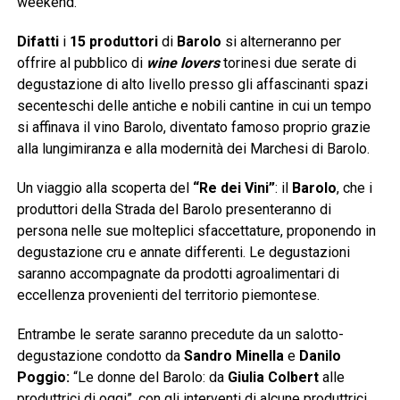
weekend.
Difatti
i
15 produttori
di
Barolo
si alterneranno per
offrire al pubblico di
wine lovers
torinesi due serate di
degustazione di alto livello presso gli affascinanti spazi
secenteschi delle antiche e nobili cantine in cui un tempo
si affinava il vino Barolo, diventato famoso proprio grazie
alla lungimiranza e alla modernità dei Marchesi di Barolo.
Un viaggio alla scoperta del
“Re dei Vini”
: il
Barolo
, che i
produttori della Strada del Barolo presenteranno di
persona nelle sue molteplici sfaccettature, proponendo in
degustazione cru e annate differenti. Le degustazioni
saranno accompagnate da prodotti agroalimentari di
eccellenza provenienti del territorio piemontese.
Entrambe le serate saranno precedute da un salotto-
degustazione condotto da
Sandro Minella
e
Danilo
Poggio:
“Le donne del Barolo: da
Giulia Colbert
alle
produttrici di oggi”, con gli interventi di alcune produttrici