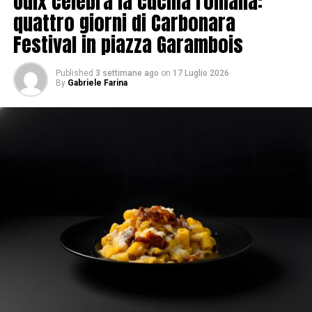
Oulx celebra la cucina romana:
quattro giorni di Carbonara
Festival in piazza Garambois
Published
3 settimane ago
on
17 Luglio 2026
By
Gabriele Farina