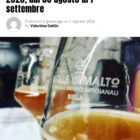
settembre
Published
2 giorni ago
on
1 Agosto 2026
By
Valentina Dattilo