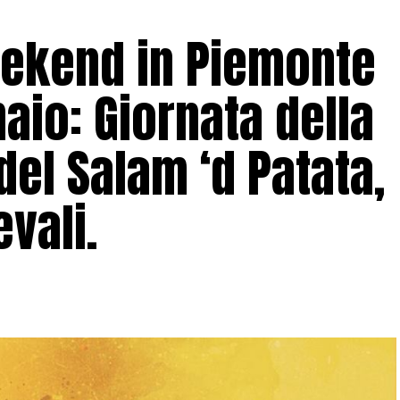
eekend in Piemonte
aio: Giornata della
el Salam ‘d Patata,
vali.