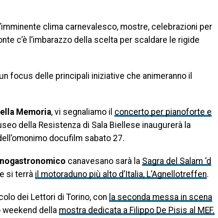
di
 l’imminente clima carnevalesco, mostre, celebrazioni per
nte c’è l’imbarazzo della scelta per scaldare le rigide
n focus delle principali iniziative che animeranno il
della Memoria
, vi segnaliamo il
concerto per pianoforte e
seo della Resistenza di Sala Biellese inaugurerà la
 dell’omonimo docufilm sabato 27.
nogastronomico
canavesano sarà la
Sagra del Salam ‘d
e si terrà
il motoraduno più alto d’Italia, L’Agnellotreffen
.
colo dei Lettori di Torino, con
la seconda messa in scena
mo weekend della
mostra dedicata a Filippo De Pisis al MEF.