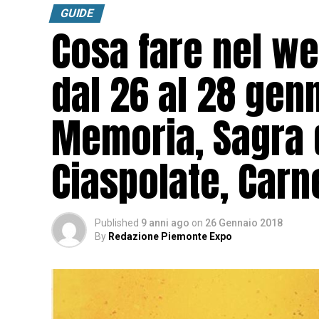
GUIDE
Cosa fare nel w
dal 26 al 28 genn
Memoria, Sagra d
Ciaspolate, Carne
Published
9 anni ago
on
26 Gennaio 2018
By
Redazione Piemonte Expo