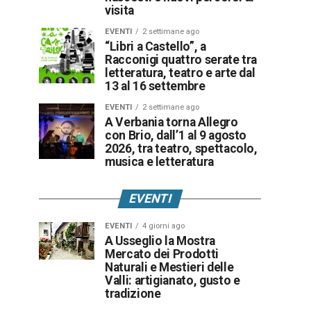
visita
EVENTI
2 settimane ago
“Libri a Castello”, a
Racconigi quattro serate tra
letteratura, teatro e arte dal
13 al 16 settembre
EVENTI
2 settimane ago
A Verbania torna Allegro
con Brio, dall’1 al 9 agosto
2026, tra teatro, spettacolo,
musica e letteratura
EVENTI
EVENTI
4 giorni ago
A Usseglio la Mostra
Mercato dei Prodotti
Naturali e Mestieri delle
Valli: artigianato, gusto e
tradizione