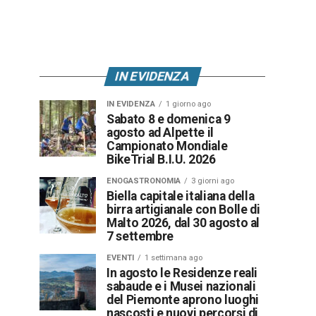
IN EVIDENZA
IN EVIDENZA
1 giorno ago
Sabato 8 e domenica 9
agosto ad Alpette il
Campionato Mondiale
BikeTrial B.I.U. 2026
ENOGASTRONOMIA
3 giorni ago
Biella capitale italiana della
birra artigianale con Bolle di
Malto 2026, dal 30 agosto al
7 settembre
EVENTI
1 settimana ago
In agosto le Residenze reali
sabaude e i Musei nazionali
del Piemonte aprono luoghi
nascosti e nuovi percorsi di