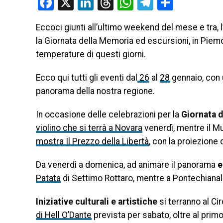
Facebook
X
LinkedIn
Threads
WhatsApp
Telegram
Condivi
Eccoci giunti all’ultimo weekend del mese e tra,
la Giornata della Memoria ed escursioni, in Piemo
temperature di questi giorni.
Ecco qui tutti gli eventi dal
26
al
28
gennaio, con u
panorama della nostra regione.
In occasione delle celebrazioni per la
Giornata 
violino che si terrà a Novara
venerdì, mentre il Mu
mostra Il Prezzo della Libertà
, con la proiezione
Da venerdì a domenica, ad animare il panorama
e
Patata
di Settimo Rottaro, mentre a Pontechianal
Iniziative culturali e artistiche
si terranno al Cir
di Hell O’Dante
prevista per sabato, oltre al pri