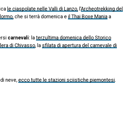
nica
le ciaspolate nelle Valli di Lanzo,
l’
Archeotrekking del
lormo,
che si terrà domenica e
il Thai Boxe Mania
a
ersi
carnevali
: la
terzultima domenica dello Storico
lera di Chivasso
, la
sfilata di apertura del carnevale di
 di neve,
ecco tutte le stazioni sciistiche piemontesi
.