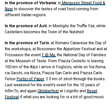
In the province of Verbania
: in
Mergozzo Street Food &
Beer
to discover the tastes of road food coming from
different Italian regions
In the province of Asti
: in Montiglio the Truffle Fair, while
Castellero becomes the Town of the Nutshell
In the province of Turin
: at Romano Canavese the Day of
the workshops, at Bosconero the Appetizer Festival and at
Frossasco the event
F @ Mu,
the National Day of Families
at the Museum of Taste. From Piazza Castello is leaving
100 km of the Alps I arrive in Foglizzo, while on Via Roma,
via Sacchi, via Nizza, Piazza San Carlo and Piazza Carlo
Felice
Portici of Paper
: 2.5 km of stroll through the books.
Last weekend for the event’s event for the 10 years of
Infini.To, and again
Oktoberfest
at Lingotto and
Reset
Festival
if what you are looking for is a bit of good music