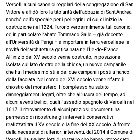
Vercelli alcuni canonici regolari della congregazione di San
Vittore e affidò loro la titolarità dell’abbazia di Sant’Andrea
nonché dell’ospedale per i pellegrini, di cui si iniziò la
costruzione nel 1224. Furono verosimilmente tali canonici,
ed in particolare l’abate Tommaso Gallo – già docente
all’Università di Parigi – a importare in terra vercellese le
novità dell’architettura gotica nata nell’Île-de-France.
All’inizio del XV secolo venne costruito, in posizione
isolata sul lato destro della chiesa, un nuovo campanile
che ha il medesimo stile dei due campanili posti a fianco
della facciata. Nel corso del XVI secolo venne rifatto il
chiostro del monastero. Il complesso ha subito
danneggiamenti legati, oltre che all’usura del tempo, ad
alcuni eventi bellici, quali l’assedio spagnolo di Vercelli nel
1617. Il ritrovamento di alcuni preziosi documenti ha
permesso di ricostruire gli interventi conservativi
realizzati tra il XV secolo e la fine del XX secolo. A fronte
della necessità di ulteriori interventi, dal 2014 il Comune di
Vercelli ha avviato lotti di restauro che hanno interessato