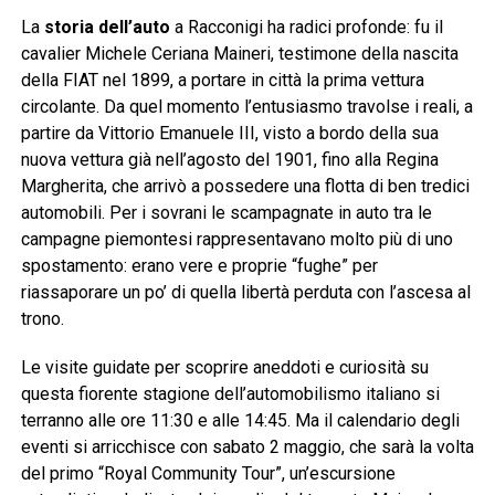
La
storia dell’auto
a Racconigi ha radici profonde: fu il
cavalier Michele Ceriana Maineri, testimone della nascita
della FIAT nel 1899, a portare in città la prima vettura
circolante. Da quel momento l’entusiasmo travolse i reali, a
partire da Vittorio Emanuele III, visto a bordo della sua
nuova vettura già nell’agosto del 1901, fino alla Regina
Margherita, che arrivò a possedere una flotta di ben tredici
automobili. Per i sovrani le scampagnate in auto tra le
campagne piemontesi rappresentavano molto più di uno
spostamento: erano vere e proprie “fughe” per
riassaporare un po’ di quella libertà perduta con l’ascesa al
trono.
Le visite guidate per scoprire aneddoti e curiosità su
questa fiorente stagione dell’automobilismo italiano si
terranno alle ore 11:30 e alle 14:45. Ma il calendario degli
eventi si arricchisce con sabato 2 maggio, che sarà la volta
del primo “Royal Community Tour”, un’escursione