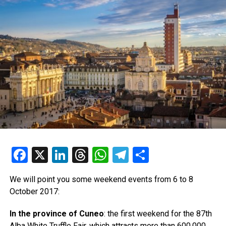
Facebook
X
LinkedIn
Threads
WhatsApp
Telegram
Condividi
We will point you some weekend events from 6 to 8
October 2017:
In the province of Cuneo
: the first weekend for the 87th
Alba White
Truffle Fair
, which attracts more than 600,000