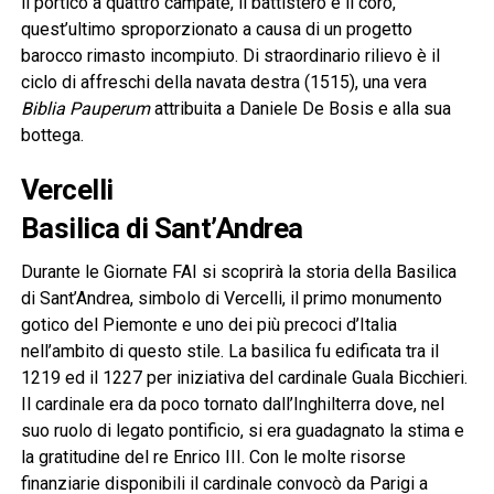
il portico a quattro campate, il battistero e il coro,
quest’ultimo sproporzionato a causa di un progetto
barocco rimasto incompiuto. Di straordinario rilievo è il
ciclo di affreschi della navata destra (1515), una vera
Biblia Pauperum
attribuita a Daniele De Bosis e alla sua
bottega.
Vercelli
Basilica di Sant’Andrea
Durante le Giornate FAI si scoprirà la storia della Basilica
di Sant’Andrea, simbolo di Vercelli, il primo monumento
gotico del Piemonte e uno dei più precoci d’Italia
nell’ambito di questo stile. La basilica fu edificata tra il
1219 ed il 1227 per iniziativa del cardinale Guala Bicchieri.
Il cardinale era da poco tornato dall’Inghilterra dove, nel
suo ruolo di legato pontificio, si era guadagnato la stima e
la gratitudine del re Enrico III. Con le molte risorse
finanziarie disponibili il cardinale convocò da Parigi a