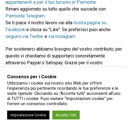
appuntamenti e per il tuo turismo in Piemonte
.
Rimani aggiornato su tutto quello che succede con
Piemonte Telegram
.
Se ti piace il nostro lavoro vai alla
nostra pagina su
Facebook
e clicca su "Like". Se preferisci puoi anche
seguirci via Twitter
e
via Instagram
.
Per sostenerci abbiamo bisogno del vostro contributo, per
questo vi chiediamo di supportarci concretamente
attraverso Paypal o Satispay. Grazie per il vostro
contributo e per la vostra fiducia!
Consenso per i Cookie
Utilizziamo i cookie sul nostro sito Web per offrirti
l'esperienza più pertinente ricordando le tue preferenze e le
Donazione con Paypal o carta di credito
visite ripetute. Cliccando su "Accetta tutti" acconsenti all'uso
di TUTTI i cookie. Puoi visitare "Impostazioni cookie" per
fornire un consenso controllato.
Impostazione Cookie
Accetta Tutti
Donazione con Satispay