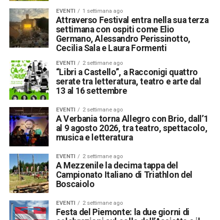
EVENTI
1 settimana ago
Attraverso Festival entra nella sua terza
settimana con ospiti come Elio
Germano, Alessandro Perissinotto,
Cecilia Sala e Laura Formenti
EVENTI
2 settimane ago
“Libri a Castello”, a Racconigi quattro
serate tra letteratura, teatro e arte dal
13 al 16 settembre
EVENTI
2 settimane ago
A Verbania torna Allegro con Brio, dall’1
al 9 agosto 2026, tra teatro, spettacolo,
musica e letteratura
EVENTI
2 settimane ago
A Mezzenile la decima tappa del
Campionato Italiano di Triathlon del
Boscaiolo
EVENTI
2 settimane ago
Festa del Piemonte: la due giorni di