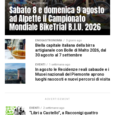
IN EVIDENZA
1 giorno ago
Sabato 8 e domenica 9 agosto
ad Alpette il Campionato
Mondiale BikeTrial B.I.U. 2026
ENOGASTRONOMIA
3 giorni ago
Biella capitale italiana della birra
artigianale con Bolle di Malto 2026, dal
30 agosto al 7 settembre
EVENTI
1 settimana ago
In agosto le Residenze reali sabaude e i
Musei nazionali del Piemonte aprono
luoghi nascosti e nuovi percorsi di visita
ADVERTISEMENT
EVENTI
2 settimane ago
“Libri a Castello”, a Racconigi quattro