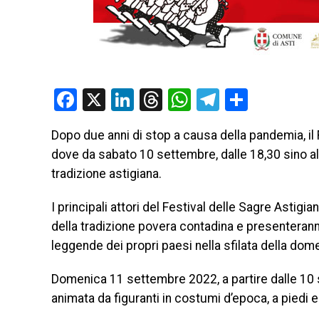
Facebook
X
LinkedIn
Threads
WhatsApp
Telegram
Condivi
Dopo due anni di stop a causa della pandemia, il F
dove da sabato 10 settembre, dalle 18,30 sino alle 
tradizione astigiana.
I principali attori del Festival delle Sagre Astigi
della tradizione povera contadina e presenteranno
leggende dei propri paesi nella sfilata della do
Domenica 11 settembre 2022, a partire dalle 10 si 
animata da figuranti in costumi d’epoca, a piedi e s