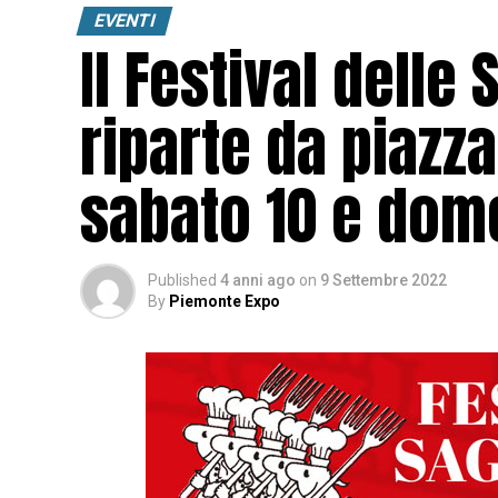
EVENTI
Il Festival delle
riparte da piazza 
sabato 10 e dom
Published
4 anni ago
on
9 Settembre 2022
By
Piemonte Expo