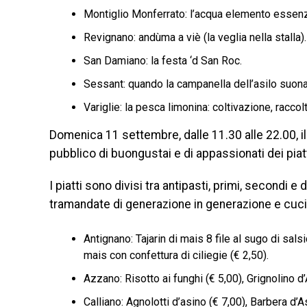
Montiglio Monferrato: l’acqua elemento essenzial
Revignano: andùma a viè (la veglia nella stalla).
San Damiano: la festa ‘d San Roc.
Sessant: quando la campanella dell’asilo suon
Variglie: la pesca limonina: coltivazione, racco
Domenica 11 settembre, dalle 11.30 alle 22.00, il 
pubblico di buongustai e di appassionati dei piatti
I piatti sono divisi tra antipasti, primi, secondi e
tramandate di generazione in generazione e cucin
Antignano: Tajarin di mais 8 file al sugo di sals
mais con confettura di ciliegie (€ 2,50).
Azzano: Risotto ai funghi (€ 5,00), Grignolino d
Calliano: Agnolotti d’asino (€ 7,00), Barbera d’