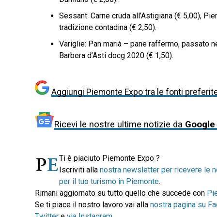
Sessant: Carne cruda all’Astigiana (€ 5,00), Pi
tradizione contadina (€ 2,50).
Variglie: Pan marià – pane raffermo, passato nell’u
Barbera d’Asti docg 2020 (€ 1,50).
Aggiungi Piemonte Expo tra le fonti preferit
Ricevi le nostre ultime notizie da
Google
Ti è piaciuto Piemonte Expo ?
Iscriviti alla
nostra newsletter per ricevere le n
per il tuo turismo in Piemonte
.
Rimani aggiornato su tutto quello che succede con
Pi
Se ti piace il nostro lavoro vai alla
nostra pagina su F
Twitter
e
via Instagram
.