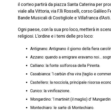
il corteo partirà da piazza Santa Caterina per pro
viale alla Vittoria, via F.lli Rosselli, corso Galil
Bande Musicali di Costigliole e Villafranca d’Asti.
Ogni paese, con la sua pro loco, metterà in scena i
religiosi. L’ordine e i temi delle pro loco:
Antignano: Antignano il giorno della fiera caroli
Azzano: quando a emigrare eravamo noi… sogni,
Calliano: la fonte solforosa della Pirenta.
Casabianca: ‘l carbùn d’na vira (taglio e commer
Castellero: la nocciola, principale risorsa econ
Cunico: la vinificazione.
Mongardino: ‘l martinèt (il maglio) d’ Mungardìn 
Montechiaro: le sarte di Montechiaro.