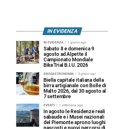
IN EVIDENZA
IN EVIDENZA
1 giorno ago
Sabato 8 e domenica 9
agosto ad Alpette il
Campionato Mondiale
BikeTrial B.I.U. 2026
ENOGASTRONOMIA
3 giorni ago
Biella capitale italiana della
birra artigianale con Bolle di
Malto 2026, dal 30 agosto al
7 settembre
EVENTI
1 settimana ago
In agosto le Residenze reali
sabaude e i Musei nazionali
del Piemonte aprono luoghi
nascosti e nuovi percorsi di