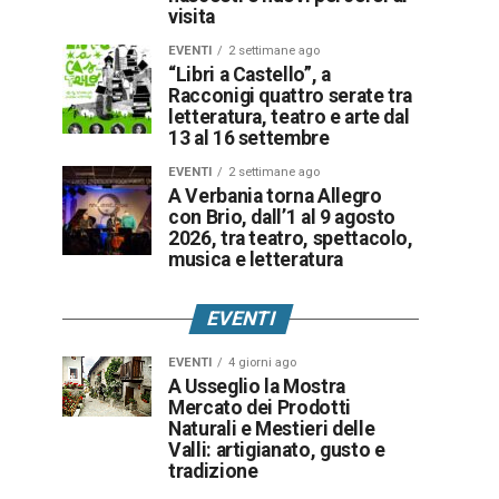
visita
EVENTI
2 settimane ago
“Libri a Castello”, a
Racconigi quattro serate tra
letteratura, teatro e arte dal
13 al 16 settembre
EVENTI
2 settimane ago
A Verbania torna Allegro
con Brio, dall’1 al 9 agosto
2026, tra teatro, spettacolo,
musica e letteratura
EVENTI
EVENTI
4 giorni ago
A Usseglio la Mostra
Mercato dei Prodotti
Naturali e Mestieri delle
Valli: artigianato, gusto e
tradizione