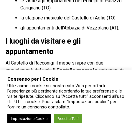
le visite agli Appartamenti dei Principi di Palazzo
Carignano (TO)
la stagione musicale del Castello di Agliè (TO)
gli appuntamenti dell’Abbazia di Vezzolano (AT).
I luoghi da visitare e gli
appuntamento
Al Castello di Racconigi il mese si apre con due
appuntamenti del ciclo
Il Castello nascosto
: patrimoni da
riscoprire, dedicato agli ambienti normalmente esclusi dal
Consenso per i Cookie
percorso di visita.
Sabato 8 agosto
sarà possibile
Utilizziamo i cookie sul nostro sito Web per offrirti
accedere agli Appartamenti di Ponente e di Mezzogiorno,
l'esperienza più pertinente ricordando le tue preferenze e le
visite ripetute. Cliccando su "Accetta tutti" acconsenti all'uso
che conservano dipinti, arredi storici e preziosi manufatti
di TUTTI i cookie. Puoi visitare "Impostazioni cookie" per
delle collezioni sabaude, tra cui le monumentali vedute del
fornire un consenso controllato.
progetto juvarriano per il Castello di Rivoli e lo scrigno
Impostazione Cookie
Accetta Tutti
donato dalla Città di Milano alla principessa Margherita di
Savoia in occasione delle nozze con il futuro re Umberto I.