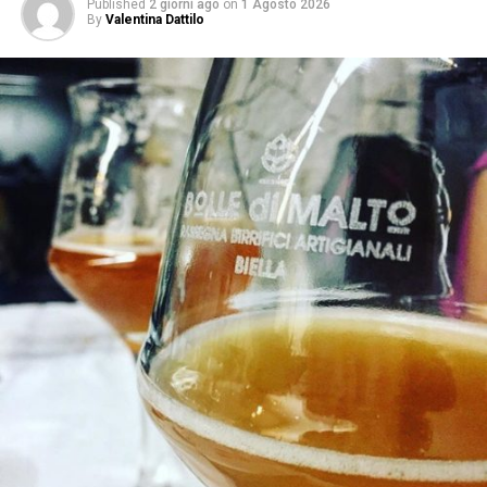
Published
2 giorni ago
on
1 Agosto 2026
By
Valentina Dattilo