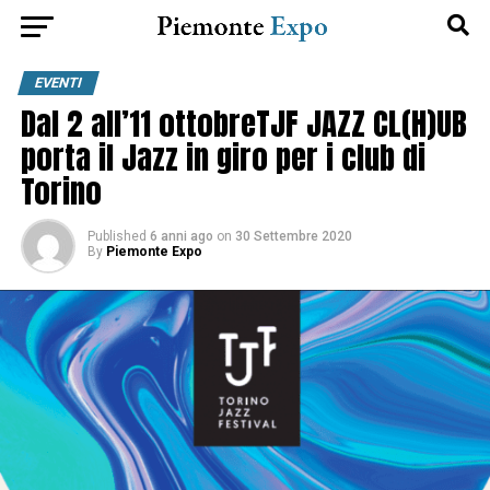
EVENTI
Dal 2 all’11 ottobreTJF JAZZ CL(H)UB
porta il Jazz in giro per i club di
Torino
Published
6 anni ago
on
30 Settembre 2020
By
Piemonte Expo