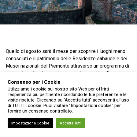
Quello di agosto sarà il mese per scoprire i luoghi meno
conosciuti e il patrimonio delle Residenze sabaude e dei
Musei nazionali del Piemonte attraverso un programma di
visite straordinarie, mostre, concerti e spettacoli.
Consenso per i Cookie
Tra gli appuntamenti
Utilizziamo i cookie sul nostro sito Web per offrirti
l'esperienza più pertinente ricordando le tue preferenze e le
visite ripetute. Cliccando su "Accetta tutti" acconsenti all'uso
l’apertura degli appartamenti normalmente chiusi
di TUTTI i cookie. Puoi visitare "Impostazioni cookie" per
del Castello di Racconigi (CN)
fornire un consenso controllato.
i nuovi percorsi del Forte di Gavi (AL)
Impostazione Cookie
Accetta Tutti
il Concerto al tramonto nell’area archeologica di