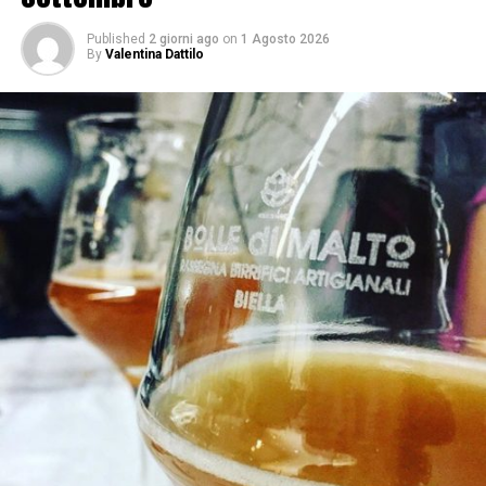
Published
2 giorni ago
on
1 Agosto 2026
By
Valentina Dattilo