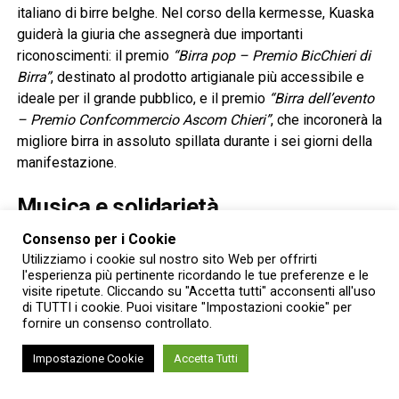
italiano di birre belghe. Nel corso della kermesse, Kuaska
guiderà la giuria che assegnerà due importanti
riconoscimenti: il premio
“Birra pop – Premio BicChieri di
Birra”
, destinato al prodotto artigianale più accessibile e
ideale per il grande pubblico, e il premio
“Birra dell’evento
– Premio Confcommercio Ascom Chieri”
, che incoronerà la
migliore birra in assoluto spillata durante i sei giorni della
manifestazione.
Musica e solidarietà
Consenso per i Cookie
Oltre al percorso gastronomico, il festival proporrà ogni
Utilizziamo i cookie sul nostro sito Web per offrirti
sera grandi spettacoli musicali sul palco principale a
l'esperienza più pertinente ricordando le tue preferenze e le
partire dalle 21:30, tutti rigorosamente a
ingresso libero
.
visite ripetute. Cliccando su "Accetta tutti" acconsenti all'uso
di TUTTI i cookie. Puoi visitare "Impostazioni cookie" per
L’edizione 2026 di BicChieri di Birra si caratterizza inoltre
fornire un consenso controllato.
per un importante risvolto sociale. grazie alla presenza
Impostazione Cookie
Accetta Tutti
dello stand di
AIDAS
(Associazione Italiana Autonoma
Donatori Sangue). I volontari saranno a disposizione dei