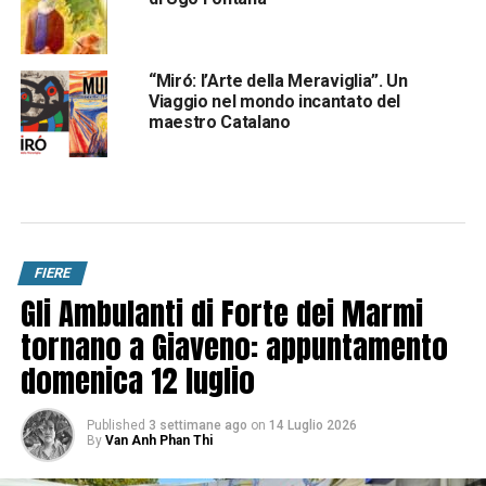
“Miró: l’Arte della Meraviglia”. Un
Viaggio nel mondo incantato del
maestro Catalano
FIERE
Gli Ambulanti di Forte dei Marmi
tornano a Giaveno: appuntamento
domenica 12 luglio
Published
3 settimane ago
on
14 Luglio 2026
By
Van Anh Phan Thi