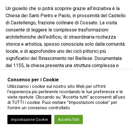
Un gioiello che si potrà scoprire grazie all’iniziativa è la
Chiesa dei Santi Pietro e Paolo, in prossimità del Castello
di Castellengo, frazione collinare di Cossato. La visita
consente di leggere le complesse trasformazioni
architettoniche dell’edificio, di straordinaria ricchezza
storica e artistica, spesso conosciuta solo dalla comunità
locale, e di approfondire uno dei cicli pittorici più
significativi del Rinascimento nel Biellese. Documentata
dal 1155, la chiesa presenta una struttura complessa e
stratificata. Originariamente romanica a navata unica, venne
ampliata in due fasi fino a raggiungere l’attuale impianto a
Consenso per i Cookie
Utilizziamo i cookie sul nostro sito Web per offrirti
tre navate: quella destra gotica, quella sinistra
l'esperienza più pertinente ricordando le tue preferenze e le
cinquecentesca, creando un raro esempio di asimmetria
visite ripetute. Cliccando su "Accetta tutti" acconsenti all'uso
stilistica. All’esterno si conserva un fregio gotico ad
di TUTTI i cookie. Puoi visitare "Impostazioni cookie" per
fornire un consenso controllato.
archetti pensili in cotto. Nel XVIII secolo furono realizzati
il portico a quattro campate, il battistero e il coro,
Impostazione Cookie
Accetta Tutti
quest’ultimo sproporzionato a causa di un progetto
barocco rimasto incompiuto. Di straordinario rilievo è il