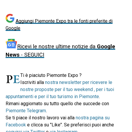
Aggiungi Piemonte Expo tra le fonti preferite di
Google
Ricevi le nostre ultime notizie da
Google
News
- SEGUICI
Ti è piaciuto Piemonte Expo ?
Iscriviti alla
nostra newsletter per ricevere le
nostre proposte per il tuo weekend , per i tuoi
appuntamenti e per il tuo turismo in Piemonte
.
Rimani aggiornato su tutto quello che succede con
Piemonte Telegram
.
Se ti piace il nostro lavoro vai alla
nostra pagina su
Facebook
e clicca su "Like". Se preferisci puoi anche
seguirci via Twitter
e
via Instagram
.