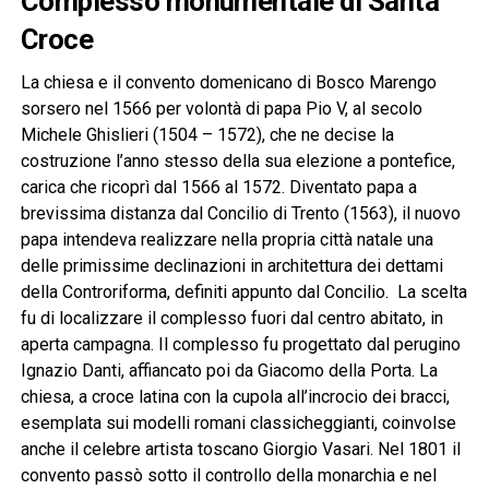
Complesso monumentale di Santa
Croce
La chiesa e il convento domenicano di Bosco Marengo
sorsero nel 1566 per volontà di papa Pio V, al secolo
Michele Ghislieri (1504 – 1572), che ne decise la
costruzione l’anno stesso della sua elezione a pontefice,
carica che ricoprì dal 1566 al 1572. Diventato papa a
brevissima distanza dal Concilio di Trento (1563), il nuovo
papa intendeva realizzare nella propria città natale una
delle primissime declinazioni in architettura dei dettami
della Controriforma, definiti appunto dal Concilio. La scelta
fu di localizzare il complesso fuori dal centro abitato, in
aperta campagna. Il complesso fu progettato dal perugino
Ignazio Danti, affiancato poi da Giacomo della Porta. La
chiesa, a croce latina con la cupola all’incrocio dei bracci,
esemplata sui modelli romani classicheggianti, coinvolse
anche il celebre artista toscano Giorgio Vasari. Nel 1801 il
convento passò sotto il controllo della monarchia e nel