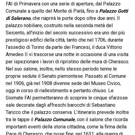
FAI di Primavera con una serie di aperture, dal Palazzo
Comunale a quello del Monte di Pietà, fino a
Palazzo Gotti
di Salerano
, che riaprirà le porte dopo oltre due anni. Il
palazzo nobiliare, costruito nella seconda metà del
Seicento, all’inizio del secolo successivo era uno dei più
prestigiosi edifici della città, tanto che nel 1706, durante
l’assedio di Torino da parte dei Francesi, il duca Vittorio
Amedeo II vi trascorse una notte in occasione di una visita
per ispezionare i lavori di ripristino delle mura di Cherasco.
Nel suo salone, inoltre, nello stesso periodo tenne le
proprie sedute il Senato piemontese. Passato al Comune
nel 1906, già nel 1908 divenne sede del Museo Civico,
oggi in corso di riallestimento e pertanto chiuso. Le
Giornate FAI permetteranno di scoprire le cinque sfarzose
sale decorate dagli affreschi barocchi di Sebastiano
Taricco che il palazzo conserva. L’itinerario prevede inoltre
tra le tappe il
Palazzo Comunale
, con il salone che ricorda
importanti eventi della storia cittadina, come la firma della
Pace di Cherasco, che pose fine, nel 1631, alla guerra di