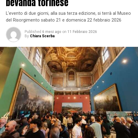
bevanda torinese
L’evento di due giorni, alla sua terza edizione, si terrà al Museo
del Risorgimento sabato 21 e domenica 22 febbraio 2026
Published
6 mesi ago
on
11 Febbraio 2026
By
Chiara Scerba