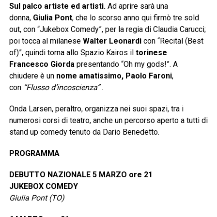
Sul palco artiste ed artisti.
Ad aprire sarà una
donna,
Giulia Pont
, che lo scorso anno qui firmò tre sold
out, con “Jukebox Comedy”, per la regia di Claudia Carucci;
poi tocca al milanese
Walter Leonardi
con “Recital (Best
of)”, quindi torna allo Spazio Kairos il
torinese
Francesco Giorda
presentando “Oh my gods!”. A
chiudere è un
nome amatissimo, Paolo Faroni
,
con
“Flusso d’incoscienza”
.
Onda Larsen, peraltro, organizza nei suoi spazi, tra i
numerosi corsi di teatro, anche un percorso aperto a tutti di
stand up comedy tenuto da Dario Benedetto.
PROGRAMMA
DEBUTTO NAZIONALE
5 MARZO ore 21
JUKEBOX COMEDY
Giulia Pont (TO)