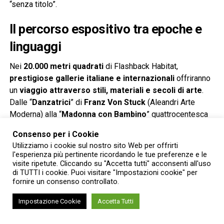
“senza titolo”.
Il percorso espositivo tra epoche e
linguaggi
Nei
20.000 metri quadrati
di Flashback Habitat,
prestigiose gallerie italiane e internazionali
offriranno
un
viaggio attraverso stili, materiali e secoli di arte
.
Dalle “
Danzatrici
” di
Franz Von Stuck
(Aleandri Arte
Moderna) alla “
Madonna con Bambino
” quattrocentesca
(galleria Flavio Pozzallo), dal “
Cavallo e Cavaliere
” di
Consenso per i Cookie
Marino Marini
ai “
Dervisci danzanti
” di
Aldo Mondino
, il
Utilizziamo i cookie sul nostro sito Web per offrirti
percorso si snoda tra mito, metamorfosi e identità.
l'esperienza più pertinente ricordando le tue preferenze e le
Non mancano maestri come
Boccioni
,
Modigliani
,
visite ripetute. Cliccando su "Accetta tutti" acconsenti all'uso
di TUTTI i cookie. Puoi visitare "Impostazioni cookie" per
Morandi
,
Schifano
,
Dürer
e
Strozzi
, accostati a linguaggi
fornire un consenso controllato.
sperimentali e opere che indagano i confini tra arte,
spiritualità e materia.
Impostazione Cookie
Accetta Tutti
Public program: talk, laboratori e