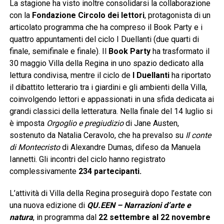
La stagione ha visto inoltre consolidarsi la collaborazione
con la
Fondazione
Circolo dei lettori
, protagonista di un
articolato programma che ha compreso il Book Party e i
quattro appuntamenti del ciclo I Duellanti (due quarti di
finale, semifinale e finale). Il
Book Party
ha trasformato il
30 maggio Villa della Regina in uno spazio dedicato alla
lettura condivisa, mentre il ciclo de
I Duellanti
ha riportato
il dibattito letterario tra i giardini e gli ambienti della Villa,
coinvolgendo lettori e appassionati in una sfida dedicata ai
grandi classici della letteratura. Nella finale del 14 luglio si
è imposta
Orgoglio e pregiudizio
di Jane Austen,
sostenuto da Natalia Ceravolo, che ha prevalso su
Il conte
di Montecristo
di Alexandre Dumas, difeso da Manuela
Iannetti. Gli incontri del ciclo hanno registrato
complessivamente
234 partecipanti
.
L’attività di Villa della Regina proseguirà dopo l’estate con
una nuova edizione di
QU.EEN – Narrazioni d’arte e
natura
, in programma dal
22 settembre al 22 novembre