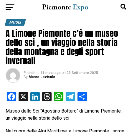
MUSEI
A Limone Piemonte c’è un museo
dello sci , un viaggio nella storia
della montagna e degli sport
invernali
Published
11 mesi ago
on
23 Settembre 2025
By
Marco Lovisolo
Facebook
X
LinkedIn
Threads
WhatsApp
Telegram
Condividi
Museo dello Sci “Agostino Bottero” di Limone Piemonte:
un viaggio nella storia dello sci
Nel cuore delle Alpi Marittime, a Limone Piemonte, sorge