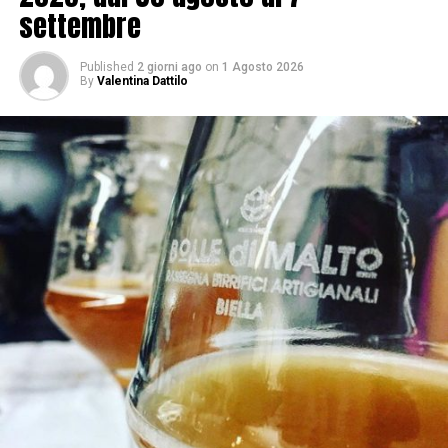
settembre
Published
2 giorni ago
on
1 Agosto 2026
By
Valentina Dattilo