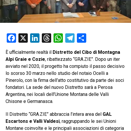
Facebook
X
LinkedIn
Threads
WhatsApp
Telegram
Condividi
È ufficialmente realtà il
Distretto del Cibo di Montagna
Alpi Graie e Cozie
, ribattezzato “GRA.ZIE”. Dopo un iter
avviato nel 2020, il progetto ha compiuto il passo decisivo
lo scorso 30 marzo nello studio del notaio Ocelli a
Pinerolo, con la firma dell’atto costitutivo da parte dei soci
fondatori. La sede del nuovo Distretto sarà a Perosa
Argentina, nei locali dell’Unione Montana delle Valli
Chisone e Germanasca.
Il Distretto “GRA.ZIE” abbraccia l’intera area del
GAL
Escartons e Valli Valdesi
, raggruppando le sei Unioni
Montane coinvolte e le principali associazioni di categoria