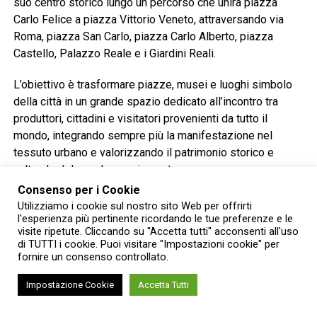
suo centro storico lungo un percorso che unirà piazza
Carlo Felice a piazza Vittorio Veneto, attraversando via
Roma, piazza San Carlo, piazza Carlo Alberto, piazza
Castello, Palazzo Reale e i Giardini Reali.
L’obiettivo è trasformare piazze, musei e luoghi simbolo
della città in un grande spazio dedicato all’incontro tra
produttori, cittadini e visitatori provenienti da tutto il
mondo, integrando sempre più la manifestazione nel
tessuto urbano e valorizzando il patrimonio storico e
culturale del capoluogo piemontese.
Consenso per i Cookie
L’eredità di Carlo Petrini
Utilizziamo i cookie sul nostro sito Web per offrirti
l'esperienza più pertinente ricordando le tue preferenze e le
visite ripetute. Cliccando su "Accetta tutti" acconsenti all'uso
Ad aprire la presentazione è stata la presidente di Slow
di TUTTI i cookie. Puoi visitare "Impostazioni cookie" per
Food Italia, Barbara Nappini, che ha ricordato il fondatore
fornire un consenso controllato.
del movimento.
Impostazione Cookie
Accetta Tutti
«Carlin non avrebbe voluto che tenessimo il lutto: Slow
Food è viva ed è pronta a raccogliere la sua eredità», ha