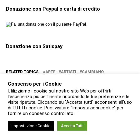
Donazione con Paypal o carta di credito
Donazione con Satispay
RELATED TOPICS:
ARTE
ARTISTI
CAMBIANO
Consenso per i Cookie
YOU MAY LIKE
Utilizziamo i cookie sul nostro sito Web per offrirti
l'esperienza più pertinente ricordando le tue preferenze e le
Art Invaders: il festival che trasforma
visite ripetute. Cliccando su "Accetta tutti" acconsenti all'uso
videogame e animazione in arte
di TUTTI i cookie. Puoi visitare "Impostazioni cookie" per
contemporanea a Torino
fornire un consenso controllato.
Impostazione Cookie
Accetta Tutti
All’Ospedale San Luigi di Torino i disegni
di Ugo Fontana