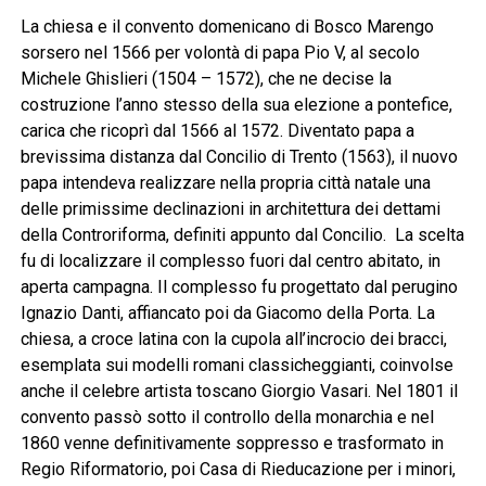
La chiesa e il convento domenicano di Bosco Marengo
sorsero nel 1566 per volontà di papa Pio V, al secolo
Michele Ghislieri (1504 – 1572), che ne decise la
costruzione l’anno stesso della sua elezione a pontefice,
carica che ricoprì dal 1566 al 1572. Diventato papa a
brevissima distanza dal Concilio di Trento (1563), il nuovo
papa intendeva realizzare nella propria città natale una
delle primissime declinazioni in architettura dei dettami
della Controriforma, definiti appunto dal Concilio. La scelta
fu di localizzare il complesso fuori dal centro abitato, in
aperta campagna. Il complesso fu progettato dal perugino
Ignazio Danti, affiancato poi da Giacomo della Porta. La
chiesa, a croce latina con la cupola all’incrocio dei bracci,
esemplata sui modelli romani classicheggianti, coinvolse
anche il celebre artista toscano Giorgio Vasari. Nel 1801 il
convento passò sotto il controllo della monarchia e nel
1860 venne definitivamente soppresso e trasformato in
Regio Riformatorio, poi Casa di Rieducazione per i minori,