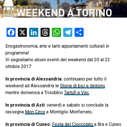
Facebook
X
LinkedIn
Threads
WhatsApp
Telegram
Condividi
Enogastronomia, arte e tanti appuntamenti culturali in
programma!
Vi segnaliamo alcuni eventi del weekend dal 20 al 22
ottobre 2017:
In provincia di Alessandria:
continuano per tutto il
weekend ad Alessandria le
Storie di bici e dintorni
,
mentre domenica a Trisobbio
Tartufi e Vini.
In provincia di Asti:
venerdì e sabato si conclude la
rassegna
Mon Circo
a Montiglio Monferrato,
In provincia di Cuneo:
Festa del Cioccolato
a Bra e Cuneo