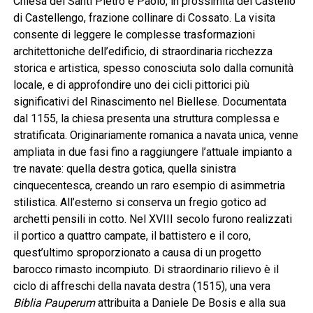
Chiesa dei Santi Pietro e Paolo, in prossimità del Castello
di Castellengo, frazione collinare di Cossato. La visita
consente di leggere le complesse trasformazioni
architettoniche dell’edificio, di straordinaria ricchezza
storica e artistica, spesso conosciuta solo dalla comunità
locale, e di approfondire uno dei cicli pittorici più
significativi del Rinascimento nel Biellese. Documentata
dal 1155, la chiesa presenta una struttura complessa e
stratificata. Originariamente romanica a navata unica, venne
ampliata in due fasi fino a raggiungere l’attuale impianto a
tre navate: quella destra gotica, quella sinistra
cinquecentesca, creando un raro esempio di asimmetria
stilistica. All’esterno si conserva un fregio gotico ad
archetti pensili in cotto. Nel XVIII secolo furono realizzati
il portico a quattro campate, il battistero e il coro,
quest’ultimo sproporzionato a causa di un progetto
barocco rimasto incompiuto. Di straordinario rilievo è il
ciclo di affreschi della navata destra (1515), una vera
Biblia Pauperum
attribuita a Daniele De Bosis e alla sua