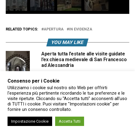
RELATED TOPICS:
APERTURA
IN EVIDENZA
YOU MAY LIKE
Aperta tutta l’estate alle visite guidate
l’ex chiesa medievale di San Francesco
ad Alessandria
Consenso per i Cookie
A Usseglio la Mostra Mercato dei
Utilizziamo i cookie sul nostro sito Web per offrirti
Prodotti Naturali e Mestieri delle Valli:
l'esperienza più pertinente ricordando le tue preferenze e le
artigianato, gusto e tradizione
visite ripetute. Cliccando su "Accetta tutti" acconsenti all'uso
A Bagnolo Piemonte il Concerto
di TUTTI i cookie. Puoi visitare "Impostazioni cookie" per
fornire un consenso controllato.
sinfonico di Ferragosto
Impostazione Cookie
Accetta Tutti