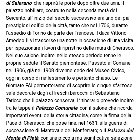
di Salerano
, che riaprirà le porte dopo oltre due anni. Il
palazzo nobiliare, costruito nella seconda metà del
Seicento, all’inizio del secolo successivo era uno dei più
prestigiosi edifici della città, tanto che nel 1706, durante
l’assedio di Torino da parte dei Francesi, il duca Vittorio
Amedeo II vi trascorse una notte in occasione di una visita
per ispezionare i lavori di ripristino delle mura di Cherasco.
Nel suo salone, inoltre, nello stesso periodo tenne le
proprie sedute il Senato piemontese. Passato al Comune
nel 1906, già nel 1908 divenne sede del Museo Civico,
oggi in corso di riallestimento e pertanto chiuso. Le
Giornate FAI permetteranno di scoprire le cinque sfarzose
sale decorate dagli affreschi barocchi di Sebastiano
Taricco che il palazzo conserva. L’itinerario prevede inoltre
tra le tappe il
Palazzo Comunale
, con il salone che ricorda
importanti eventi della storia cittadina, come la firma della
Pace di Cherasco, che pose fine, nel 1631, alla guerra di
successione di Mantova e del Monferrato; o il
Palazzo del
Monte di Pietà
, con una piccola ma significativa selezione