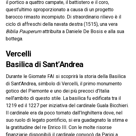
il portico a quattro campate, il battistero e il coro,
quest’ultimo sproporzionato a causa di un progetto
barocco rimasto incompiuto. Di straordinario rilievo è il
ciclo di affreschi della navata destra (1515), una vera
Biblia Pauperum
attribuita a Daniele De Bosis e alla sua
bottega.
Vercelli
Basilica di Sant’Andrea
Durante le Giornate FAI si scoprirà la storia della Basilica
di Sant’Andrea, simbolo di Vercelli, il primo monumento
gotico del Piemonte e uno dei più precoci d’Italia
nell’ambito di questo stile. La basilica fu edificata tra il
1219 ed il 1227 per iniziativa del cardinale Guala Bicchieri.
Il cardinale era da poco tornato dall’Inghilterra dove, nel
suo ruolo di legato pontificio, si era guadagnato la stima e
la gratitudine del re Enrico III. Con le molte risorse
finanziarie disponibili il cardinale convocò da Parigi a