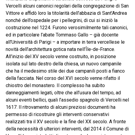
Vercelli alcuni canonici regolari della congregazione di San
Vittore e affidò loro la titolarità dell’abbazia di Sant’Andrea
nonché dell’ospedale per i pellegrini, di cui si iniziò la
costruzione nel 1224. Furono verosimilmente tali canonici,
ed in particolare l’abate Tommaso Gallo – già docente
all’Università di Parigi – a importare in terra vercellese le
novità dell’architettura gotica nata nell’Île-de-France.
All’inizio del XV secolo venne costruito, in posizione
isolata sul lato destro della chiesa, un nuovo campanile
che ha il medesimo stile dei due campanili posti a fianco
della facciata. Nel corso del XVI secolo venne rifatto il
chiostro del monastero. Il complesso ha subito
danneggiamenti legati, oltre che all’usura del tempo, ad
alcuni eventi bellici, quali l’assedio spagnolo di Vercelli nel
1617. Il ritrovamento di alcuni preziosi documenti ha
permesso di ricostruire gli interventi conservativi
realizzati tra il XV secolo e la fine del XX secolo. A fronte
della necessità di ulteriori interventi, dal 2014 il Comune di