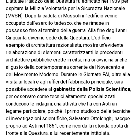
L’attuale Palazzo della Questura fu edificato nel 1939 per
ospitare la Milizia Volontaria per la Sicurezza Nazionale
(MVSN). Dopo la caduta di Mussolini l’edificio venne
occupato dall’esercito tedesco, che ne rimase in
possesso fino al termine della guerra. Alla fine degli anni
Cinquanta divenne sede della Questura. L’edificio,
esempio di architettura razionalista, mostra un’evidente
rielaborazione di elementi caratterizzanti le precedenti
architetture pubbliche erette in città, ma si avvicina anche
al gusto della contemporanea corrente del Novecento e
del Movimento Moderno. Durante le Giornate FAI, oltre alla
visita ai locali e agli uffici del fabbricato principale, sarà
possibile accedere al
gabinetto della Polizia Scientifica
,
per osservare come tecnici altamente specializzati
conducono le indagini: una attività che ha con Asti un
legame particolare, poiché il primo studioso delle tecniche
di investigazioni scientifiche, Salvatore Ottolenghi, nacque
proprio ad Asti nel 1861, come ricorda la rotonda posta di
fronte alla Questura, a lui recentemente intitolata.