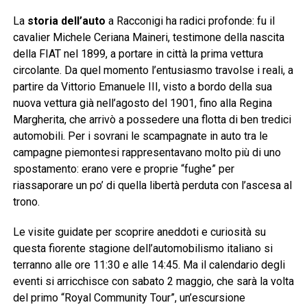
La
storia dell’auto
a Racconigi ha radici profonde: fu il
cavalier Michele Ceriana Maineri, testimone della nascita
della FIAT nel 1899, a portare in città la prima vettura
circolante. Da quel momento l’entusiasmo travolse i reali, a
partire da Vittorio Emanuele III, visto a bordo della sua
nuova vettura già nell’agosto del 1901, fino alla Regina
Margherita, che arrivò a possedere una flotta di ben tredici
automobili. Per i sovrani le scampagnate in auto tra le
campagne piemontesi rappresentavano molto più di uno
spostamento: erano vere e proprie “fughe” per
riassaporare un po’ di quella libertà perduta con l’ascesa al
trono.
Le visite guidate per scoprire aneddoti e curiosità su
questa fiorente stagione dell’automobilismo italiano si
terranno alle ore 11:30 e alle 14:45. Ma il calendario degli
eventi si arricchisce con sabato 2 maggio, che sarà la volta
del primo “Royal Community Tour”, un’escursione