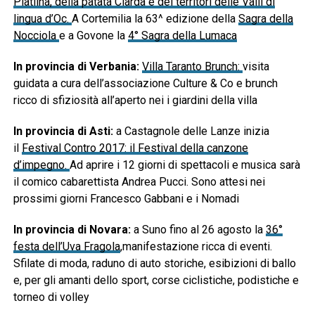
Piatlina, della patata Ciarda e dei territori delle Valli di
lingua d’Oc.
A Cortemilia la 63^ edizione della
Sagra della
Nocciola
e a Govone la
4° Sagra della Lumaca
In provincia di Verbania:
Villa Taranto Brunch:
visita
guidata a cura dell’associazione Culture & Co e brunch
ricco di sfiziosità all’aperto nei i giardini della villa
In provincia di Asti:
a Castagnole delle Lanze inizia
il
Festival Contro 2017: il Festival della canzone
d’impegno.
Ad aprire i 12 giorni di spettacoli e musica sarà
il comico cabarettista Andrea Pucci. Sono attesi nei
prossimi giorni Francesco Gabbani e i Nomadi
In provincia di Novara:
a Suno fino al 26 agosto la
36°
festa dell’Uva Fragola
,manifestazione ricca di eventi.
Sfilate di moda, raduno di auto storiche, esibizioni di ballo
e, per gli amanti dello sport, corse ciclistiche, podistiche e
torneo di volley