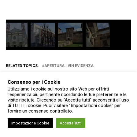
RELATED TOPICS:
APERTURA
IN EVIDENZA
YOU MAY LIKE
Consenso per i Cookie
Utilizziamo i cookie sul nostro sito Web per offrirti
Aperta tutta l’estate alle visite guidate
l'esperienza più pertinente ricordando le tue preferenze e le
l’ex chiesa medievale di San Francesco
visite ripetute. Cliccando su "Accetta tutti" acconsenti all'uso
ad Alessandria
di TUTTI i cookie. Puoi visitare "Impostazioni cookie" per
fornire un consenso controllato.
A Usseglio la Mostra Mercato dei
Impostazione Cookie
Accetta Tutti
Prodotti Naturali e Mestieri delle Valli:
artigianato, gusto e tradizione