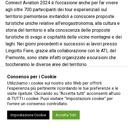
Connect Aviation 2024 è l’occasione anche per far vivere
agli oltre 700 partecipanti dei tour esperienziali sul
territorio piemontese invitandoli a conoscere proposte
turistiche uniche relative all’enogastronomia, alla cultura e
storia del territorio e alla conoscenza delle proposte
turistiche di svago e ospitalità delle vicine montagne e dei
laghi. Nei giorni precedenti e successivi ai lavori presso
Lingotto Fiere, grazie alla collaborazione con le ATL del
Piemonte, sono state infatti organizzate escursioni che
toccheranno le diverse aree del territorio.
Consenso per i Cookie
Quest’anno il calendario di manifestazioni prevede
Utilizziamo i cookie sul nostro sito Web per offrirti
iniziative ed eventi di ogni genere in grado di soddisfare
l'esperienza più pertinente ricordando le tue preferenze e le
qualunque esigenza e curiosità: dal bicentenario del
visite ripetute. Cliccando su "Accetta tutti" acconsenti all'uso
Museo Egizio di Torino alla riapertura del Museo
di TUTTI i cookie. Puoi visitare "Impostazioni cookie" per
fornire un consenso controllato.
Regionale di Scienze Regionali, dalla prima edizione di
Expose. Torino Foto Festival ai festeggiamenti dei dieci
Impostazione Cookie
Accetta Tutti
anni del riconoscimento UNESCO dei Paesaggi vitivinicoli
del Piemonte di Langhe Roero e Monferrato, fino ad