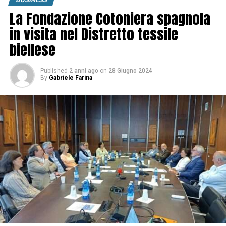
La Fondazione Cotoniera spagnola
in visita nel Distretto tessile
biellese
Published
2 anni ago
on
28 Giugno 2024
By
Gabriele Farina