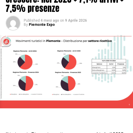
7,5% presenze
Published
4 mesi ago
on
9 Aprile 2026
By
Piemonte Expo