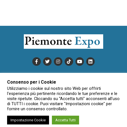
PUBBLICITÀ
INFORMATIVA COOKIE
Consenso per i Cookie
INFORMATIVA SULLA PRIVACY
Utilizziamo i cookie sul nostro sito Web per offrirti
CONDIZIONI DI UTILIZZO
DATI SOCIETARI
NOVAJO
l'esperienza più pertinente ricordando le tue preferenze e le
visite ripetute. Cliccando su "Accetta tutti" acconsenti all'uso
CREDITS
CONTATTTI
di TUTTI i cookie. Puoi visitare "Impostazioni cookie" per
fornire un consenso controllato.
Impostazione Cookie
Accetta Tutti
Creative Commons Attribuzione - Non commerciale - Non opere
derivate 3.0 Italia (CC BY-NC-ND 3.0 IT)