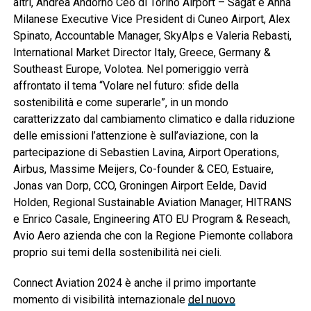
altri, Andrea Andorno Ceo di Torino Airport – Sagat e Anna
Milanese Executive Vice President di Cuneo Airport, Alex
Spinato, Accountable Manager, SkyAlps e Valeria Rebasti,
International Market Director Italy, Greece, Germany &
Southeast Europe, Volotea. Nel pomeriggio verrà
affrontato il tema “Volare nel futuro: sfide della
sostenibilità e come superarle”, in un mondo
caratterizzato dal cambiamento climatico e dalla riduzione
delle emissioni l’attenzione è sull’aviazione, con la
partecipazione di Sebastien Lavina, Airport Operations,
Airbus, Massime Meijers, Co-founder & CEO, Estuaire,
Jonas van Dorp, CCO, Groningen Airport Eelde, David
Holden, Regional Sustainable Aviation Manager, HITRANS
e Enrico Casale, Engineering ATO EU Program & Reseach,
Avio Aero azienda che con la Regione Piemonte collabora
proprio sui temi della sostenibilità nei cieli.
Connect Aviation 2024 è anche il primo importante
momento di visibilità internazionale
del nuovo