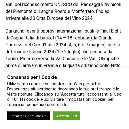
anni del riconoscimento UNESCO dei Paesaggi vitivinicoli
del Piemonte di Langhe Roero e Monferrato, fino ad
arrivare alle 20 Città Europee del Vino 2024.
Dai grandi eventi sportivi internazionali quali le Final Eight
di Coppa Italia di basket (14 – 18 febbraio), la Grande
Partenza del Giro d’Italia 2024 (4, 5, 6 e 7 maggio), quella
del Tour de France 2024 (1 e 2 luglio) che passerà da
Torino, Pinerolo verso la Val Chisone e le Valli Olimpiche
prima di arrivare in Francia e la quarta edizione delle Nitto
ATP Finals (10 – 17 novembre) ai festival culturali (Torino
Consenso per i Cookie
Jazz Festival, Collisioni, Sonic Park Festival, Movement
Utilizziamo i cookie sul nostro sito Web per offrirti
Torino Music Festival, Stresa Festival – Settimane
l'esperienza più pertinente ricordando le tue preferenze e le
musicali di Stresa, MITO SettembreMusica, ecc.) ai saloni
visite ripetute. Cliccando su "Accetta tutti" acconsenti all'uso
di TUTTI i cookie. Puoi visitare "Impostazioni cookie" per
(del Libro, dell’Auto, del Gusto, ecc.) e alla 94esima
fornire un consenso controllato.
edizione della Fiera Internazionale del Tartufo Bianco
d’Alba (12 ottobre – 8 dicembre).
Impostazione Cookie
Accetta Tutti
L’edizione torinese della convention d’affari dell’aviazione