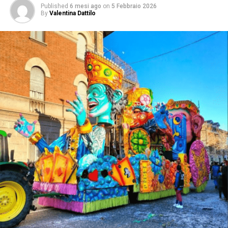
Published
6 mesi ago
on
5 Febbraio 2026
By
Valentina Dattilo