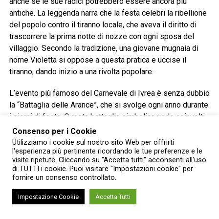
anche se le sue radici potrebbero essere ancora più
antiche. La leggenda narra che la festa celebri la ribellione
del popolo contro il tiranno locale, che aveva il diritto di
trascorrere la prima notte di nozze con ogni sposa del
villaggio. Secondo la tradizione, una giovane mugnaia di
nome Violetta si oppose a questa pratica e uccise il
tiranno, dando inizio a una rivolta popolare.
L’evento più famoso del Carnevale di Ivrea è senza dubbio
la “Battaglia delle Arance”, che si svolge ogni anno durante
i giorni di festa. Questa battaglia simbolica vede coinvolti
migliaia di partecipanti divisi in squadre che si lanciano
Consenso per i Cookie
arance a vicenda. Le arance rappresentano le pietre che,
Utilizziamo i cookie sul nostro sito Web per offrirti
l'esperienza più pertinente ricordando le tue preferenze e le
secondo la leggenda, furono usate dal popolo per
visite ripetute. Cliccando su "Accetta tutti" acconsenti all'uso
abbattere il castello del tiranno.
di TUTTI i cookie. Puoi visitare "Impostazioni cookie" per
fornire un consenso controllato.
Silvia Grimaldi in Hansen è la vezzosa mugnaia dello
Storico Carnevale di Ivrea 2025.
Impostazione Cookie
Accetta Tutti
Oltre alla Battaglia delle Arance, il Carnevale di Ivrea è