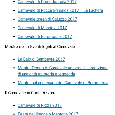
Carnevale di Domodossola 2017
Carnevale di Rocca Grimalda 2017 – La Lachera
Carnevale green di Saluzzo 2017
Carnevale di Mondovì 2017
Carnevale di Borgosesia 2017
Mostre e altri Eventi legati al Carnevale
La Baio di Sampeyre 2017
Mostra Tempo di Carnevale ad Ivrea. La tradizione
di una città tra storia e leggenda
Mostra sul centenario del Carnevale di Borgosesia
Il Carnevale in Costa Azzurra
Carnevale di Nizza 2017
Festa del limone a Mentone 2017