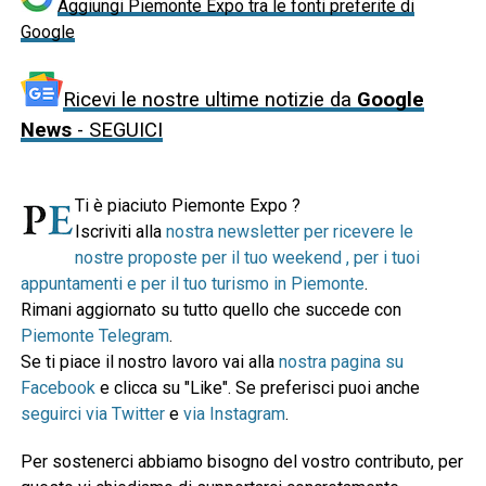
Aggiungi Piemonte Expo tra le fonti preferite di
Google
Ricevi le nostre ultime notizie da
Google
News
- SEGUICI
Ti è piaciuto Piemonte Expo ?
Iscriviti alla
nostra newsletter per ricevere le
nostre proposte per il tuo weekend , per i tuoi
appuntamenti e per il tuo turismo in Piemonte
.
Rimani aggiornato su tutto quello che succede con
Piemonte Telegram
.
Se ti piace il nostro lavoro vai alla
nostra pagina su
Facebook
e clicca su "Like". Se preferisci puoi anche
seguirci via Twitter
e
via Instagram
.
Per sostenerci abbiamo bisogno del vostro contributo, per