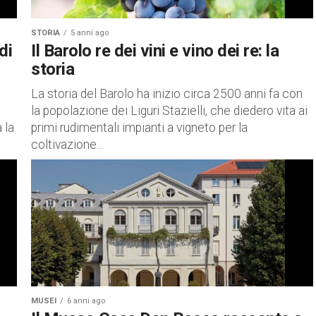
STORIA
5 anni ago
di
Il Barolo re dei vini e vino dei re: la
storia
La storia del Barolo ha inizio circa 2500 anni fa con
la popolazione dei Liguri Stazielli, che diedero vita ai
 la
primi rudimentali impianti a vigneto per la
coltivazione...
MUSEI
6 anni ago