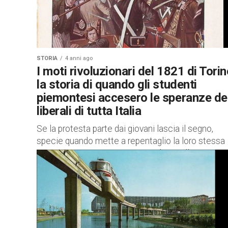
STORIA
4 anni ago
I moti rivoluzionari del 1821 di Torin
la storia di quando gli studenti
piemontesi accesero le speranze de
liberali di tutta Italia
Se la protesta parte dai giovani lascia il segno,
specie quando mette a repentaglio la loro stessa
vita e assesta uno scossone politico alle istituzio
e...