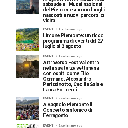
sabaude e i Musei nazionali
del Piemonte aprono luoghi
nascosti e nuovi percorsi di
visita
EVENTI
1 settimana ago
Limone Piemonte: un ricco
programma di eventi dal 27
luglio al 2 agosto
EVENTI
1 settimana ago
Attraverso Festival entra
nella sua terza settimana
con ospiti come Elio
Germano, Alessandro
Perissinotto, Cecilia Sala e
Laura Formenti
EVENTI
2 settimane ago
A Bagnolo Piemonte il
Concerto sinfonico di
Ferragosto
EVENTI
2 settimane ago