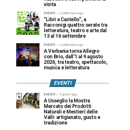
visita
EVENTI
2 settimane ago
“Libri a Castello”, a
Racconigi quattro serate tra
letteratura, teatro e arte dal
13 al 16 settembre
EVENTI
2 settimane ago
A Verbania torna Allegro
con Brio, dall’1 al 9 agosto
2026, tra teatro, spettacolo,
musica e letteratura
EVENTI
EVENTI
4 giorni ago
A Usseglio la Mostra
Mercato dei Prodotti
Naturali e Mestieri delle
Valli: artigianato, gusto e
tradizione