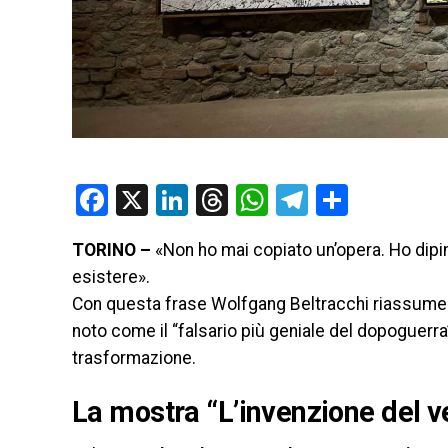
Facebook
X
LinkedIn
Threads
WhatsApp
Telegram
Condivi
TORINO –
«Non ho mai copiato un’opera. Ho dip
esistere».
Con questa frase Wolfgang Beltracchi riassume tut
noto come il “falsario più geniale del dopoguerra”
trasformazione.
La mostra “L’invenzione del 