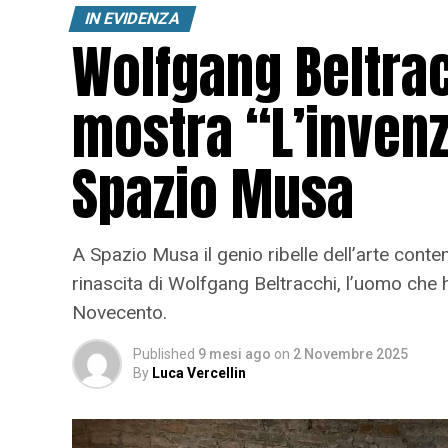
IN EVIDENZA
Wolfgang Beltrac
mostra “L’invenz
Spazio Musa
A Spazio Musa il genio ribelle dell’arte cont
rinascita di Wolfgang Beltracchi, l’uomo che 
Novecento.
Published
9 mesi ago
on
2 Novembre 2025
By
Luca Vercellin