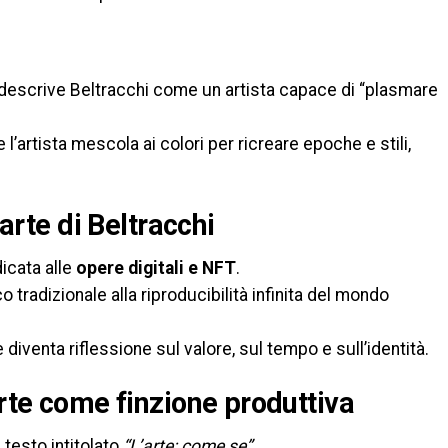
 descrive Beltracchi come un artista capace di “plasmare
l’artista mescola ai colori per ricreare epoche e stili,
 arte di Beltracchi
dicata alle
opere digitali e NFT
.
co tradizionale alla riproducibilità infinita del mondo
 diventa riflessione sul valore, sul tempo e sull’identità.
arte come finzione produttiva
 testo intitolato
“L’arte: come se”
.