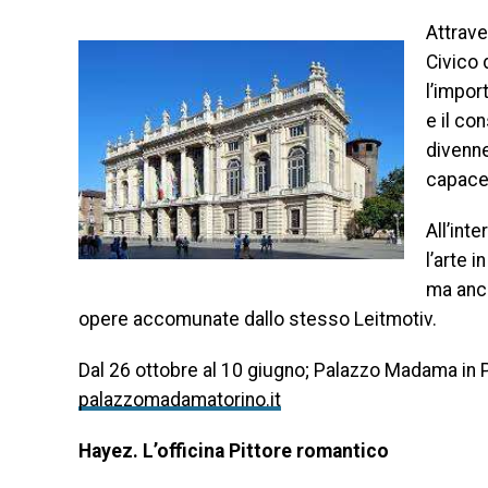
Attrave
Civico 
l’impor
e il co
divenne
capace 
All’int
l’arte i
ma anch
opere accomunate dallo stesso Leitmotiv.
Dal 26 ottobre al 10 giugno; Palazzo Madama in Pi
palazzomadamatorino.it
Hayez. L’officina Pittore romantico