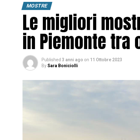
MOSTRE
Le migliori mostr
in Piemonte tra
Published
3 anni ago
on
11 Ottobre 2023
By
Sara Boniciolli