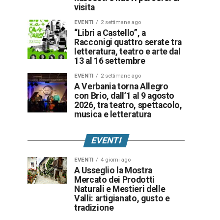
visita
EVENTI
2 settimane ago
“Libri a Castello”, a
Racconigi quattro serate tra
letteratura, teatro e arte dal
13 al 16 settembre
EVENTI
2 settimane ago
A Verbania torna Allegro
con Brio, dall’1 al 9 agosto
2026, tra teatro, spettacolo,
musica e letteratura
EVENTI
EVENTI
4 giorni ago
A Usseglio la Mostra
Mercato dei Prodotti
Naturali e Mestieri delle
Valli: artigianato, gusto e
tradizione