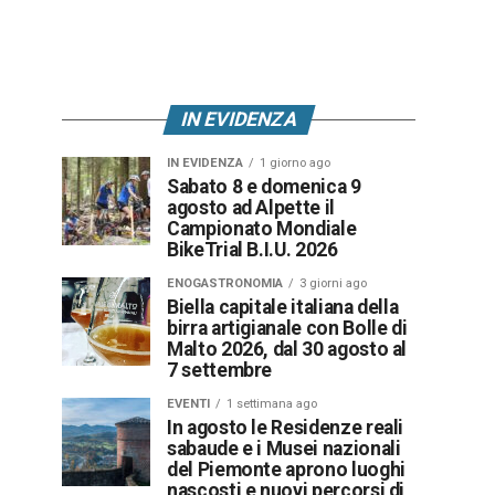
IN EVIDENZA
IN EVIDENZA
1 giorno ago
Sabato 8 e domenica 9
agosto ad Alpette il
Campionato Mondiale
BikeTrial B.I.U. 2026
ENOGASTRONOMIA
3 giorni ago
Biella capitale italiana della
birra artigianale con Bolle di
Malto 2026, dal 30 agosto al
7 settembre
EVENTI
1 settimana ago
In agosto le Residenze reali
sabaude e i Musei nazionali
del Piemonte aprono luoghi
nascosti e nuovi percorsi di