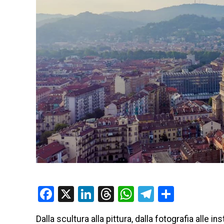
Facebook
X
LinkedIn
Threads
WhatsApp
Telegram
Condivi
Dalla scultura alla pittura, dalla fotografia alle in