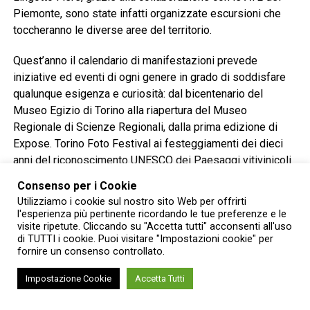
Piemonte, sono state infatti organizzate escursioni che
toccheranno le diverse aree del territorio.
Quest’anno il calendario di manifestazioni prevede
iniziative ed eventi di ogni genere in grado di soddisfare
qualunque esigenza e curiosità: dal bicentenario del
Museo Egizio di Torino alla riapertura del Museo
Regionale di Scienze Regionali, dalla prima edizione di
Expose. Torino Foto Festival ai festeggiamenti dei dieci
anni del riconoscimento UNESCO dei Paesaggi vitivinicoli
del Piemonte di Langhe Roero e Monferrato, fino ad
Consenso per i Cookie
arrivare alle 20 Città Europee del Vino 2024.
Utilizziamo i cookie sul nostro sito Web per offrirti
l'esperienza più pertinente ricordando le tue preferenze e le
Dai grandi eventi sportivi internazionali quali le Final Eight
visite ripetute. Cliccando su "Accetta tutti" acconsenti all'uso
di TUTTI i cookie. Puoi visitare "Impostazioni cookie" per
di Coppa Italia di basket (14 – 18 febbraio), la Grande
fornire un consenso controllato.
Partenza del Giro d’Italia 2024 (4, 5, 6 e 7 maggio), quella
del Tour de France 2024 (1 e 2 luglio) che passerà da
Impostazione Cookie
Accetta Tutti
Torino, Pinerolo verso la Val Chisone e le Valli Olimpiche
prima di arrivare in Francia e la quarta edizione delle Nitto