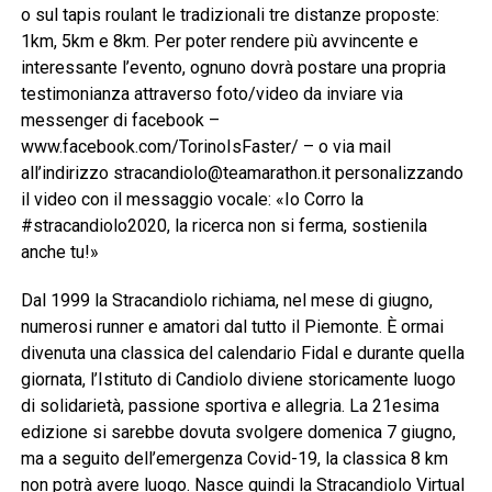
o sul tapis roulant le tradizionali tre distanze proposte:
1km, 5km e 8km. Per poter rendere più avvincente e
interessante l’evento, ognuno dovrà postare una propria
testimonianza attraverso foto/video da inviare via
messenger di facebook –
www.facebook.com/TorinoIsFaster/ – o via mail
all’indirizzo
stracandiolo@teamarathon.it
personalizzando
il video con il messaggio vocale: «Io Corro la
#stracandiolo2020, la ricerca non si ferma, sostienila
anche tu!»
Dal 1999 la Stracandiolo richiama, nel mese di giugno,
numerosi runner e amatori dal tutto il Piemonte. È ormai
divenuta una classica del calendario Fidal e durante quella
giornata, l’Istituto di Candiolo diviene storicamente luogo
di solidarietà, passione sportiva e allegria. La 21esima
edizione si sarebbe dovuta svolgere domenica 7 giugno,
ma a seguito dell’emergenza Covid-19, la classica 8 km
non potrà avere luogo. Nasce quindi la Stracandiolo Virtual