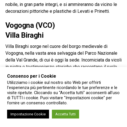
nobile, in gran parte integri, e si ammireranno da vicino le
decorazioni pittoriche e plastiche di Levati e Prinetti.
Vogogna (VCO)
Villa Biraghi
Villa Biraghi sorge nel cuore del borgo medievale di
Vogogna, nella vasta area selvaggia del Parco Nazionale
della Val Grande, di cui è oggi la sede. Incorniciata da vicoli
in pietra e testimonianze storiche che raccontano il ruolo
strategico e culturale di Vogogna, Villa Biraghi risplende
Consenso per i Cookie
attraverso le vetrate a piombo colorate che illuminano le
Utilizziamo i cookie sul nostro sito Web per offrirti
sue 39 stanze. Il nucleo originale dell’edificio risale
l'esperienza più pertinente ricordando le tue preferenze e le
visite ripetute. Cliccando su "Accetta tutti" acconsenti all'uso
almeno al 1510, come risultato dell’accorpamento di
di TUTTI i cookie. Puoi visitare "Impostazioni cookie" per
costruzioni preesistenti, quindi acquistato e ampliato
fornire un consenso controllato.
intorno al 1650 dalla famiglia Lossetti per assumere il
ruolo di residenza signorile. L’aspetto e la conformazione
Impostazione Cookie
Accetta Tutti
attuale dell’edificio derivano da un significativo