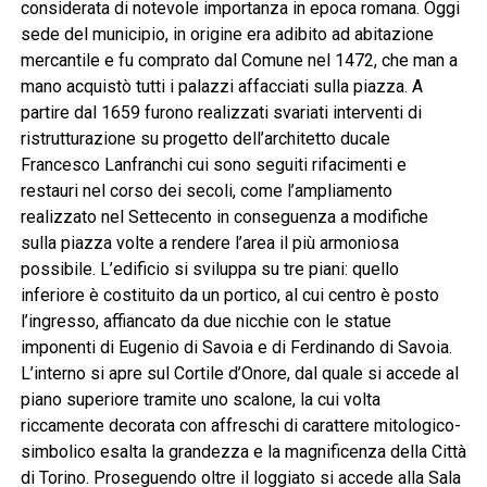
considerata di notevole importanza in epoca romana. Oggi
sede del municipio, in origine era adibito ad abitazione
mercantile e fu comprato dal Comune nel 1472, che man a
mano acquistò tutti i palazzi affacciati sulla piazza. A
partire dal 1659 furono realizzati svariati interventi di
ristrutturazione su progetto dell’architetto ducale
Francesco Lanfranchi cui sono seguiti rifacimenti e
restauri nel corso dei secoli, come l’ampliamento
realizzato nel Settecento in conseguenza a modifiche
sulla piazza volte a rendere l’area il più armoniosa
possibile. L’edificio si sviluppa su tre piani: quello
inferiore è costituito da un portico, al cui centro è posto
l’ingresso, affiancato da due nicchie con le statue
imponenti di Eugenio di Savoia e di Ferdinando di Savoia.
L’interno si apre sul Cortile d’Onore, dal quale si accede al
piano superiore tramite uno scalone, la cui volta
riccamente decorata con affreschi di carattere mitologico-
simbolico esalta la grandezza e la magnificenza della Città
di Torino. Proseguendo oltre il loggiato si accede alla Sala