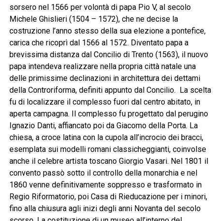
sorsero nel 1566 per volontà di papa Pio V, al secolo
Michele Ghislieri (1504 – 1572), che ne decise la
costruzione l’anno stesso della sua elezione a pontefice,
carica che ricoprì dal 1566 al 1572. Diventato papa a
brevissima distanza dal Concilio di Trento (1563), il nuovo
papa intendeva realizzare nella propria città natale una
delle primissime declinazioni in architettura dei dettami
della Controriforma, definiti appunto dal Concilio. La scelta
fu di localizzare il complesso fuori dal centro abitato, in
aperta campagna. Il complesso fu progettato dal perugino
Ignazio Danti, affiancato poi da Giacomo della Porta. La
chiesa, a croce latina con la cupola all’incrocio dei bracci,
esemplata sui modelli romani classicheggianti, coinvolse
anche il celebre artista toscano Giorgio Vasari. Nel 1801 il
convento passò sotto il controllo della monarchia e nel
1860 venne definitivamente soppresso e trasformato in
Regio Riformatorio, poi Casa di Rieducazione per i minori,
fino alla chiusura agli inizi degli anni Novanta del secolo
scorso. La costituzione di un museo all’interno del