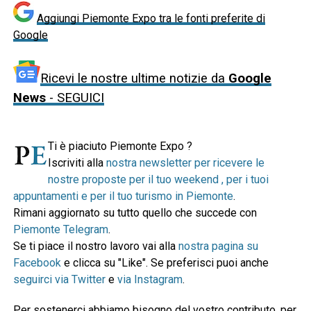
Aggiungi Piemonte Expo tra le fonti preferite di
Google
Ricevi le nostre ultime notizie da
Google
News
- SEGUICI
Ti è piaciuto Piemonte Expo ?
Iscriviti alla
nostra newsletter per ricevere le
nostre proposte per il tuo weekend , per i tuoi
appuntamenti e per il tuo turismo in Piemonte
.
Rimani aggiornato su tutto quello che succede con
Piemonte Telegram
.
Se ti piace il nostro lavoro vai alla
nostra pagina su
Facebook
e clicca su "Like". Se preferisci puoi anche
seguirci via Twitter
e
via Instagram
.
Per sostenerci abbiamo bisogno del vostro contributo, per