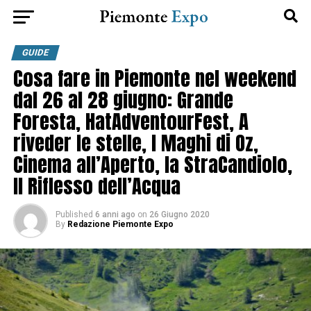
GUIDE
Cosa fare in Piemonte nel weekend
dal 26 al 28 giugno: Grande
Foresta, HatAdventourFest, A
riveder le stelle, I Maghi di Oz,
Cinema all’Aperto, la StraCandiolo,
Il Riflesso dell’Acqua
Published
6 anni ago
on
26 Giugno 2020
By
Redazione Piemonte Expo