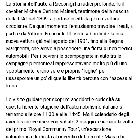
La
storia dell’auto
a Racconigi ha radici profonde: fu il
cavalier Michele Ceriana Maineri, testimone della nascita
della FIAT nel 1899, a portare in città la prima vettura
circolante. Da quel momento l’entusiasmo travolse i reali, a
partire da Vittorio Emanuele III, visto a bordo della sua
nuova vettura già nell’agosto del 1901, fino alla Regina
Margherita, che arrivò a possedere una flotta di ben tredici
automobili. Per i sovrani le scampagnate in auto tra le
campagne piemontesi rappresentavano molto più di uno
spostamento: erano vere e proprie “fughe” per
riassaporare un po’ di quella libertà perduta con l’ascesa al
trono.
Le visite guidate per scoprire aneddoti e curiosità su
questa fiorente stagione dell’automobilismo italiano si
terranno alle ore 11:30 e alle 14:45. Ma il calendario degli
eventi si arricchisce con sabato 2 maggio, che sarà la volta
del primo “Royal Community Tour”, un’escursione
naturalistica dedicata al risveglio del torrente Maira che