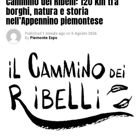
Cammino dei Ribelli: 120 km tra
borghi, natura e storia
nell’Appennino piemontese
Published
1 minuto ago
on
5 Agosto 2026
By
Piemonte Expo