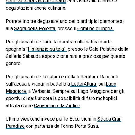
dell’Uva e del vino di Carema
con visite alle cantine e
degustazioni anche culinarie.
Potrete inoltre degustare uno dei piatti tipici piemontesi
alla
Sagra della Polenta
presso il
Comune di Ingria
Per gli amanti dell’arte la mostra sulla natura morta
spagnola “
Il silenzio su tela”
presso le Sale Palatine della
Galleria Sabauda esposizione rara e preziosa per questo
genere.
Per gli amanti della natura e della letteratura: Racconti
sull’acqua e viaggi in battello a
LetterAltura
sul
Lago
Maggiore
a Verbania. Sempre sul Lago Maggiore per gli
sportivi ci sarà ancora la possibilità di fare molteplici
attività come
Canyoning e la Zipline
.
Ultimo weekend invece per le Escursioni in
Strada Gran
Paradiso
con partenza da Torino Porta Susa.