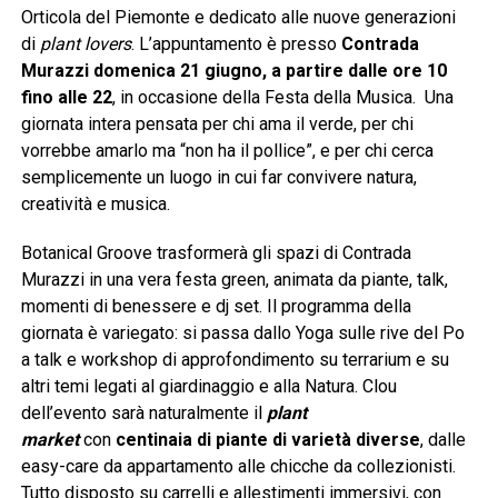
Orticola del Piemonte e dedicato alle nuove generazioni
di
plant lovers
. L’appuntamento è presso
Contrada
Murazzi domenica 21 giugno, a partire dalle ore 10
fino alle 22
, in occasione della Festa della Musica. Una
giornata intera pensata per chi ama il verde, per chi
vorrebbe amarlo ma “non ha il pollice”, e per chi cerca
semplicemente un luogo in cui far convivere natura,
creatività e musica.
Botanical Groove trasformerà gli spazi di Contrada
Murazzi in una vera festa green, animata da piante, talk,
momenti di benessere e dj set. Il programma della
giornata è variegato: si passa dallo Yoga sulle rive del Po
a talk e workshop di approfondimento su terrarium e su
altri temi legati al giardinaggio e alla Natura. Clou
dell’evento sarà naturalmente il
plant
market
con
centinaia di piante di varietà diverse
, dalle
easy-care da appartamento alle chicche da collezionisti.
Tutto disposto su carrelli e allestimenti immersivi, con