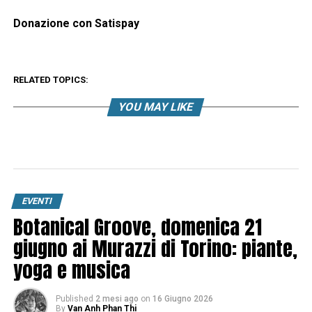
Donazione con Satispay
RELATED TOPICS:
YOU MAY LIKE
EVENTI
Botanical Groove, domenica 21
giugno ai Murazzi di Torino: piante,
yoga e musica
Published
2 mesi ago
on
16 Giugno 2026
By
Van Anh Phan Thi