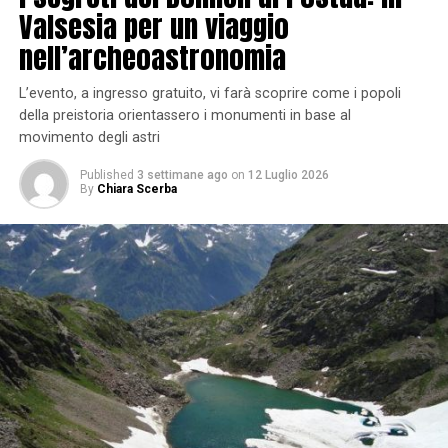
Valsesia per un viaggio
nell’archeoastronomia
L’evento, a ingresso gratuito, vi farà scoprire come i popoli
della preistoria orientassero i monumenti in base al
movimento degli astri
Published
3 settimane ago
on
12 Luglio 2026
By
Chiara Scerba