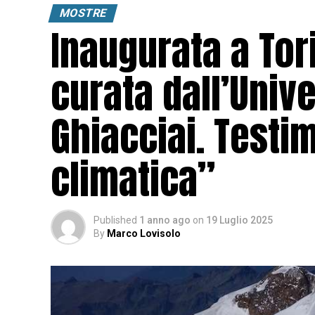
MOSTRE
Inaugurata a Tor
curata dall’Unive
Ghiacciai. Testim
climatica”
Published
1 anno ago
on
19 Luglio 2025
By
Marco Lovisolo