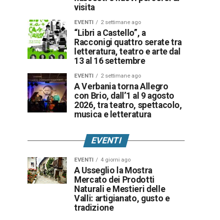
visita
EVENTI
2 settimane ago
“Libri a Castello”, a
Racconigi quattro serate tra
letteratura, teatro e arte dal
13 al 16 settembre
EVENTI
2 settimane ago
A Verbania torna Allegro
con Brio, dall’1 al 9 agosto
2026, tra teatro, spettacolo,
musica e letteratura
EVENTI
EVENTI
4 giorni ago
A Usseglio la Mostra
Mercato dei Prodotti
Naturali e Mestieri delle
Valli: artigianato, gusto e
tradizione