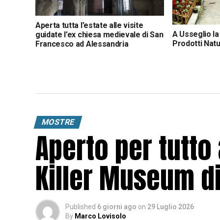
Aperta tutta l’estate alle visite
A Usseglio l
guidate l’ex chiesa medievale di San
Prodotti Natu
Francesco ad Alessandria
Valli: artigia
MOSTRE
Aperto per tutto 
Killer Museum di
Published
6 giorni ago
on
29 Luglio 2026
By
Marco Lovisolo