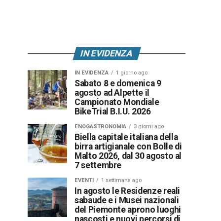
IN EVIDENZA
IN EVIDENZA
1 giorno ago
Sabato 8 e domenica 9
agosto ad Alpette il
Campionato Mondiale
BikeTrial B.I.U. 2026
ENOGASTRONOMIA
3 giorni ago
Biella capitale italiana della
birra artigianale con Bolle di
Malto 2026, dal 30 agosto al
7 settembre
EVENTI
1 settimana ago
In agosto le Residenze reali
sabaude e i Musei nazionali
del Piemonte aprono luoghi
nascosti e nuovi percorsi di