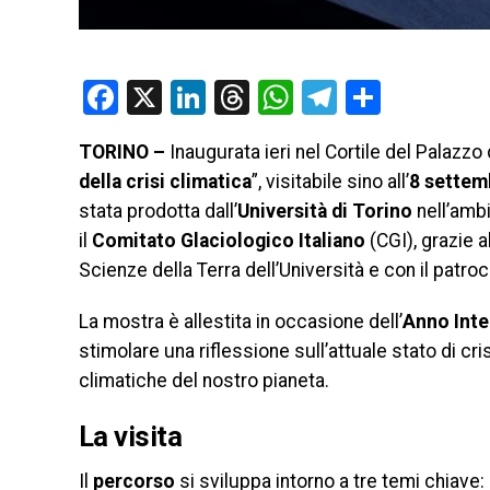
Facebook
X
LinkedIn
Threads
WhatsApp
Telegram
Condivi
TORINO –
Inaugurata ieri nel Cortile del Palazzo
della crisi climatica
”, visitabile sino all’
8 settem
stata
prodotta dall’
Università di Torino
nell’ambi
il
Comitato Glaciologico Italiano
(CGI), grazie a
Scienze della Terra dell’Università e con il patroc
La mostra è allestita in occasione dell’
Anno Inte
stimolare una riflessione sull’attuale stato di c
climatiche del nostro pianeta.
La visita
Il
percorso
si sviluppa intorno a tre temi chiav