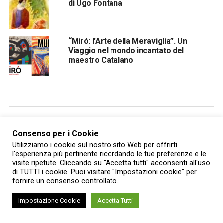
di Ugo Fontana
“Miró: l’Arte della Meraviglia”. Un
Viaggio nel mondo incantato del
maestro Catalano
EVENTI
Consenso per i Cookie
In agosto le Residenze reali
Utilizziamo i cookie sul nostro sito Web per offrirti
l'esperienza più pertinente ricordando le tue preferenze e le
sabaude e i Musei nazionali del
visite ripetute. Cliccando su "Accetta tutti" acconsenti all'uso
di TUTTI i cookie. Puoi visitare "Impostazioni cookie" per
Piemonte aprono luoghi nascosti e
fornire un consenso controllato.
nuovi percorsi di visita
Impostazione Cookie
Accetta Tutti
Published
1 settimana ago
on
27 Luglio 2026
By
Valentina Dattilo