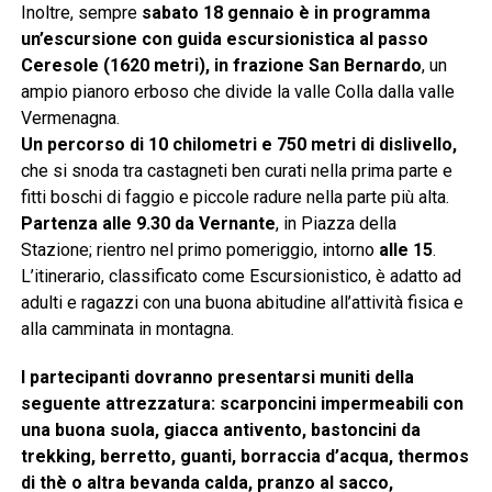
Inoltre, sempre
sabato 18 gennaio è in programma
un’escursione con guida escursionistica al passo
Ceresole (1620 metri), in frazione San Bernardo
, un
ampio pianoro erboso che divide la valle Colla dalla valle
Vermenagna.
Un percorso di 10 chilometri e 750 metri di dislivello,
che si snoda tra castagneti ben curati nella prima parte e
fitti boschi di faggio e piccole radure nella parte più alta.
Partenza alle 9.30 da Vernante
, in Piazza della
Stazione; rientro nel primo pomeriggio, intorno
alle 15
.
L’itinerario, classificato come Escursionistico, è adatto ad
adulti e ragazzi con una buona abitudine all’attività fisica e
alla camminata in montagna.
I partecipanti dovranno presentarsi muniti della
seguente attrezzatura:
scarponcini impermeabili con
una buona suola, giacca antivento, bastoncini da
trekking, berretto, guanti, borraccia d’acqua, thermos
di thè o altra bevanda calda, pranzo al sacco,