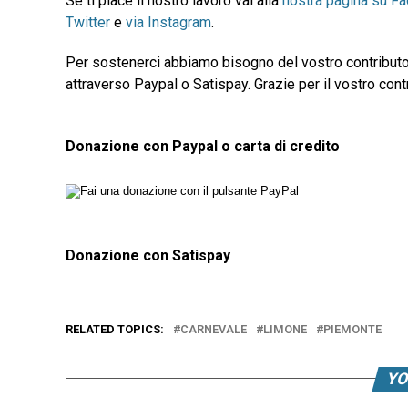
Se ti piace il nostro lavoro vai alla
nostra pagina su F
Twitter
e
via Instagram
.
Per sostenerci abbiamo bisogno del vostro contributo
attraverso Paypal o Satispay. Grazie per il vostro contr
Donazione con Paypal o carta di credito
Donazione con Satispay
RELATED TOPICS:
CARNEVALE
LIMONE
PIEMONTE
YO