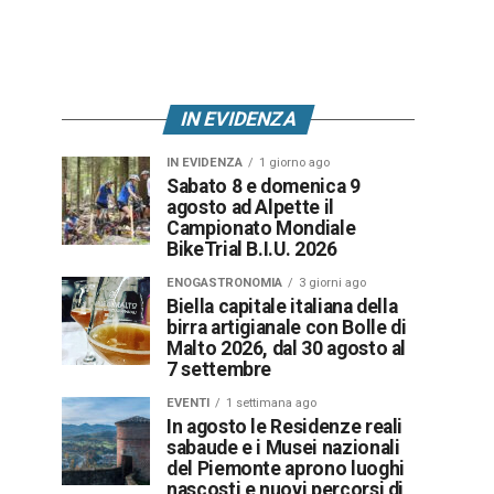
IN EVIDENZA
IN EVIDENZA
1 giorno ago
Sabato 8 e domenica 9
agosto ad Alpette il
Campionato Mondiale
BikeTrial B.I.U. 2026
ENOGASTRONOMIA
3 giorni ago
Biella capitale italiana della
birra artigianale con Bolle di
Malto 2026, dal 30 agosto al
7 settembre
EVENTI
1 settimana ago
In agosto le Residenze reali
sabaude e i Musei nazionali
del Piemonte aprono luoghi
nascosti e nuovi percorsi di