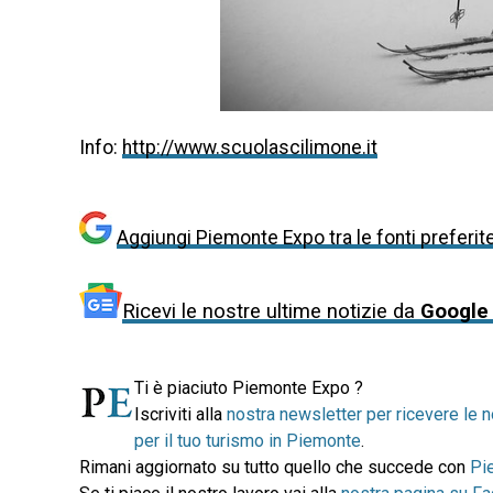
Info:
http://www.scuolascilimone.it
Aggiungi Piemonte Expo tra le fonti preferit
Ricevi le nostre ultime notizie da
Google
Ti è piaciuto Piemonte Expo ?
Iscriviti alla
nostra newsletter per ricevere le n
per il tuo turismo in Piemonte
.
Rimani aggiornato su tutto quello che succede con
Pi