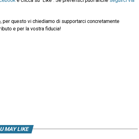
acebook
e clicca su "Like". Se preferisci puoi anche
seguirci via
, per questo vi chiediamo di supportarci concretamente
ibuto e per la vostra fiducia!
U MAY LIKE