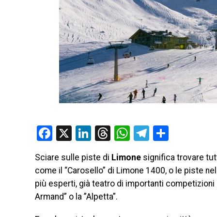
Facebook
X
LinkedIn
Threads
WhatsApp
Telegram
Condivi
Sciare sulle piste di
Limone
significa trovare tutt
come il “Carosello” di Limone 1400, o le piste nel
più esperti, già teatro di importanti competizioni 
Armand” o la ”Alpetta”.