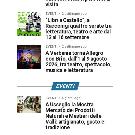
visita
EVENTI
2 settimane ago
“Libri a Castello”, a
Racconigi quattro serate tra
letteratura, teatro e arte dal
13 al 16 settembre
EVENTI
2 settimane ago
A Verbania torna Allegro
con Brio, dall’1 al 9 agosto
2026, tra teatro, spettacolo,
musica e letteratura
EVENTI
EVENTI
4 giorni ago
A Usseglio la Mostra
Mercato dei Prodotti
Naturali e Mestieri delle
Valli: artigianato, gusto e
tradizione