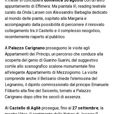
Il mese si concluderà
domenica 30 agosto
con un altro
appuntamento di Effimera: Ma piantala lì!, reading teatrale
curato da Onda Larsen con Alessandro Barbaglia dedicato
al mondo delle piante, ospitato alla Margaria e
accompagnato dalla possibilità di percorrere il rinnovato
collegamento tra il Castello e il complesso neogotico,
recentemente riaperto al pubblico.
A
Palazzo Carignano
proseguono le visite agli
Appartamenti dei Principi, un percorso che conduce alla
scoperta del genio di Guarino Guarini, dal suggestivo
cortile allo scenografico scalone monumentale fino
all’elegante Appartamento di Mezzogiorno. La visita
comprende anche il Belisario chiede l’elemosina del
Legnanino, il dipinto commissionato dal principe Emanuele
Filiberto alla fine del Seicento, tornato a Palazzo
Carignano dopo oltre tre secoli di assenza.
Al
Castello di Agliè
prosegue, fino al
27 settembre
, la