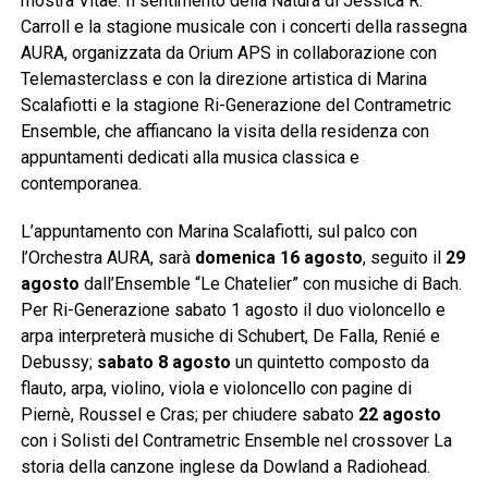
mostra Vitae. Il sentimento della Natura di Jessica R.
Carroll e la stagione musicale con i concerti della rassegna
AURA, organizzata da Orium APS in collaborazione con
Telemasterclass e con la direzione artistica di Marina
Scalafiotti e la stagione Ri-Generazione del Contrametric
Ensemble, che affiancano la visita della residenza con
appuntamenti dedicati alla musica classica e
contemporanea.
L’appuntamento con Marina Scalafiotti, sul palco con
l’Orchestra AURA, sarà
domenica 16 agosto
, seguito il
29
agosto
dall’Ensemble “Le Chatelier” con musiche di Bach.
Per Ri-Generazione sabato 1 agosto il duo violoncello e
arpa interpreterà musiche di Schubert, De Falla, Renié e
Debussy;
sabato 8 agosto
un quintetto composto da
flauto, arpa, violino, viola e violoncello con pagine di
Piernè, Roussel e Cras; per chiudere sabato
22 agosto
con i Solisti del Contrametric Ensemble nel crossover La
storia della canzone inglese da Dowland a Radiohead.