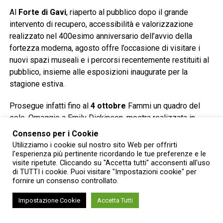
Al
Forte di Gavi
, riaperto al pubblico dopo il grande
intervento di recupero, accessibilità e valorizzazione
realizzato nel 400esimo anniversario dell’avvio della
fortezza moderna, agosto offre l’occasione di visitare i
nuovi spazi museali e i percorsi recentemente restituiti al
pubblico, insieme alle esposizioni inaugurate per la
stagione estiva.
Prosegue infatti fino al
4 ottobre
Fammi un quadro del
sole. Omaggio a Emily Dickinson, mostra realizzata in
collaborazione con l’Università di Torino che riunisce le
Consenso per i Cookie
opere di Matilde Domestico, Floriana Porta, Alberto
Utilizziamo i cookie sul nostro sito Web per offrirti
Casiraghy e Nicolò Tomaini in un percorso dedicato alla
l'esperienza più pertinente ricordando le tue preferenze e le
visite ripetute. Cliccando su "Accetta tutti" acconsenti all'uso
poetessa americana, tra installazioni, libri d’artista,
di TUTTI i cookie. Puoi visitare "Impostazioni cookie" per
acquerelli e opere site specific.
fornire un consenso controllato.
Sempre fino al 4 ottobre è visitabile anche la prima
Impostazione Cookie
Accetta Tutti
edizione di Fortissima Parade – Special Art, nuova